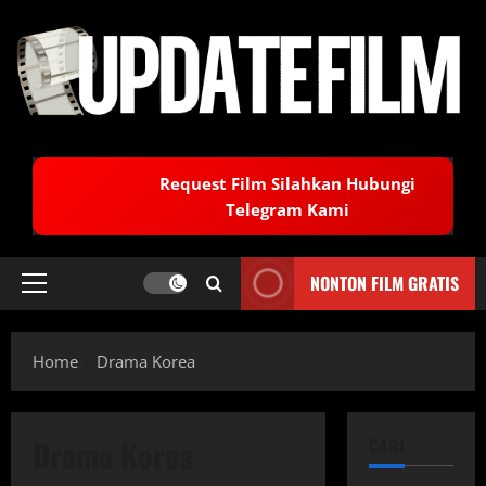
Skip
to
content
Request Film Silahkan Hubungi
Telegram Kami
NONTON FILM GRATIS
Primary
Menu
Home
Drama Korea
Drama Korea
CARI