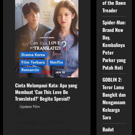
Husbands
of the Dawn
in
Action
Treader
Netflix
2026
Spider-Man:
Brand New
Day,
Kembalinya
Peter
Drama Korea
Parker yang
Film Terbaru
Netflix
Patah Hati
Romantis
GOBLIN 2:
Cinta Melampaui Kata: Apa yang
Teror Lama
Membuat ‘Can This Love Be
Bangkit dan
Translated?’ Begitu Spesial?
Mengancam
Update Film
Januari 25,
Keluarga
2026
Sara
Dalam dunia perfilman,
Badut
banyak cerita cinta yang