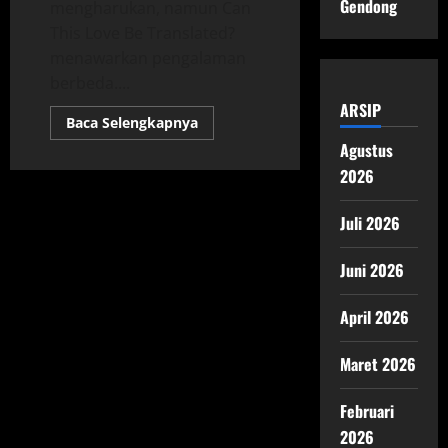
Gendong
mengharukan, namun Can
This Love Be Translated?
menawarkan pengalaman
berbeda....
ARSIP
Read
Baca Selengkapnya
more
Agustus
about
Cinta
2026
Melampaui
Kata:
Apa
yang
Juli 2026
Membuat
‘Can
This
Juni 2026
Love
Be
Translated?’
April 2026
Begitu
Spesial?
Maret 2026
Februari
2026