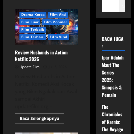
Cari
Drama Korea
Film Aksi
Film Luar
Film Populer
Film Terbaik
Film Terbaru
Film Viral
BACA JUGA
:
Review Husbands in Action
Ipar Adalah
Netflix 2026
Maut The
Update Film
Juli 5, 2026
Series
Review Husbands in Action
2025:
Netflix: Komedi Aksi Kocak
Sinopsis &
yang Bikin Ngakak dari Awal
Pemain
sampai Akhir!
updatefilm.org –...
The
Chronicles
Read
Baca Selengkapnya
of Narnia:
more
about
The Voyage
Review