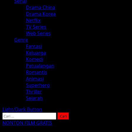
Serial
Drama China
Drama Korea
Netflix
TV Series
Web Series
Genre
Fantasi
Keluarga
Komedi
Petualangan
Romantis
Animasi
Superhero
Thriller
Sejarah
Light/Dark Button
Cari
untuk:
NONTON FILM GRATIS