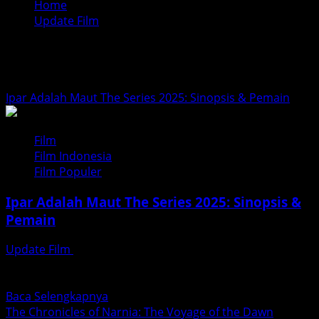
Home
Update Film
Update Film
Ipar Adalah Maut The Series 2025: Sinopsis & Pemain
Film
Film Indonesia
Film Populer
Ipar Adalah Maut The Series 2025: Sinopsis &
Pemain
Update Film
Agustus 8, 2026
updatefilm.org – Kali ini, kita akan membahas soal Film
“Ipar Adalah Maut”, yang kini hadir dalam versi...
Read
Baca Selengkapnya
more
The Chronicles of Narnia: The Voyage of the Dawn