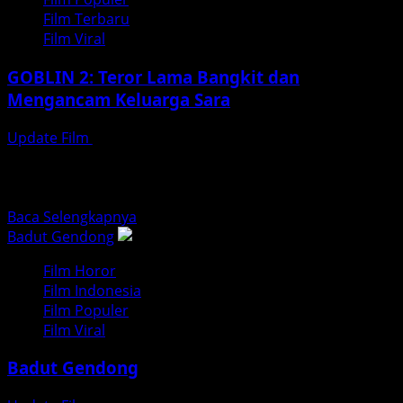
New
Film Terbaru
Day,
Film Viral
Kembalinya
Peter
GOBLIN 2: Teror Lama Bangkit dan
Parker
Mengancam Keluarga Sara
yang
Patah
Update Film
Juli 31, 2026
Hati
updatefilm.org – Malam itu saya hanya ingin mencari film
horor ringan untuk menemani secangkir kopi. Namun,
sebuah...
Read
Baca Selengkapnya
more
Badut Gendong
about
Film Horor
GOBLIN
Film Indonesia
2:
Film Populer
Teror
Film Viral
Lama
Bangkit
Badut Gendong
dan
Mengancam