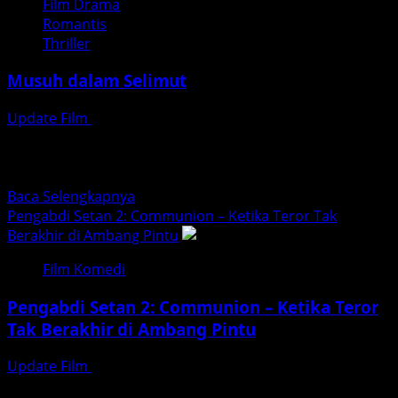
Film Drama
Dusun
Romantis
Mayit:
Thriller
Ketika
Niat
Musuh dalam Selimut
“Healing”
Berubah
Update Film
Juli 28, 2026
Jadi
Musuh dalam Selimut: Ketika Orang Terdekat Justru
Mimpi
Menikam dari Belakang updatefilm.org – Pernahkah Anda
Buruk
merasa ada yang...
di
Read
Baca Selengkapnya
Gunung
more
Pengabdi Setan 2: Communion – Ketika Teror Tak
Welirang
about
Berakhir di Ambang Pintu
Musuh
Film Komedi
dalam
Selimut
Pengabdi Setan 2: Communion – Ketika Teror
Tak Berakhir di Ambang Pintu
Update Film
Juli 28, 2026
updatefilm.org – Pernahkah Anda membayangkan, apa