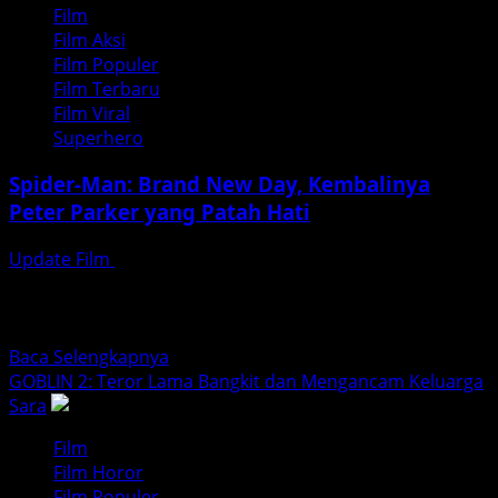
Film
Chronicles
Film Aksi
of
Film Populer
Narnia:
Film Terbaru
The
Film Viral
Voyage
Superhero
of
the
Spider-Man: Brand New Day, Kembalinya
Dawn
Peter Parker yang Patah Hati
Treader
Update Film
Agustus 3, 2026
Ketika Patah Hati dan Kesendirian Menjadi Tema Utama
updatefilm.org – Pernah nggak sih kamu merasakan
momen ketika...
Read
Baca Selengkapnya
more
GOBLIN 2: Teror Lama Bangkit dan Mengancam Keluarga
about
Sara
Spider-
Film
Man:
Film Horor
Brand
Film Populer