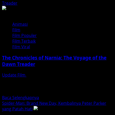
about
Treader
Ipar
Adalah
Maut
Animasi
The
Film
Series
Film Populer
2025:
Film Terbaik
Sinopsis
Film Viral
&
Pemain
The Chronicles of Narnia: The Voyage of the
Dawn Treader
Update Film
Agustus 5, 2026
updatefilm.org – Kenangan tersebut muncul lagi ketika
menonton The Chronicles of Narnia: The Voyage of the
Dawn...
Read
Baca Selengkapnya
more
Spider-Man: Brand New Day, Kembalinya Peter Parker
about
yang Patah Hati
The