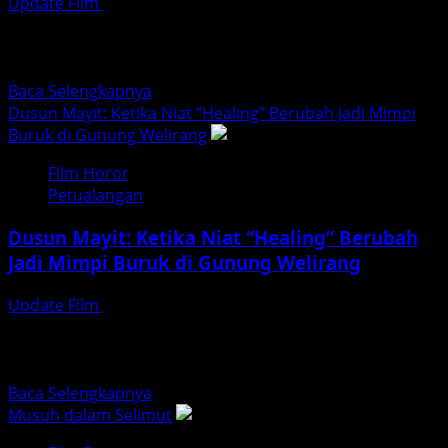
Update Film
Juli 30, 2026
Keluarga
updatefilm.org – Ada masa ketika suara musik dari ujung
Sara
gang membuat anak-anak langsung berlari ke teras.
Bukan...
Read
Baca Selengkapnya
more
Dusun Mayit: Ketika Niat “Healing” Berubah Jadi Mimpi
about
Buruk di Gunung Welirang
Badut
Film Horor
Gendong
Petualangan
Dusun Mayit: Ketika Niat “Healing” Berubah
Jadi Mimpi Buruk di Gunung Welirang
Update Film
Juli 29, 2026
updatefilm.org – Pernahkah Anda membayangkan,
liburan yang seharusnya melepas penat justru berakhir
dengan teror yang tak terlupakan?...
Read
Baca Selengkapnya
more
Musuh dalam Selimut
about