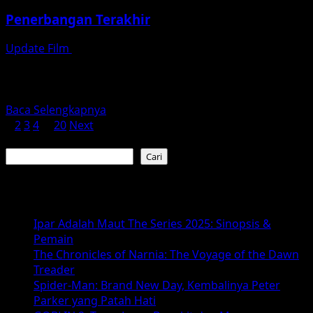
Penerbangan Terakhir
Update Film
Juli 25, 2026
Penerbangan Terakhir: Film Drama Psikologis yang Wajib
Ditonton updatefilm.org – Pernahkah kamu
membayangkan rasanya jatuh cinta di...
Read
Baca Selengkapnya
Paginasi
more
1
2
3
4
…
20
Next
about
Cari
pos
Penerbangan
Cari
Terakhir
Baca Juga :
Ipar Adalah Maut The Series 2025: Sinopsis &
Pemain
The Chronicles of Narnia: The Voyage of the Dawn
Treader
Spider-Man: Brand New Day, Kembalinya Peter
Parker yang Patah Hati