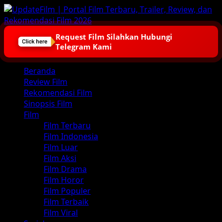
Skip
to
content
Request Film Silahkan Hubungi
Telegram Kami
Primary
Beranda
Menu
Review Film
Rekomendasi Film
Sinopsis Film
Film
Film Terbaru
Film Indonesia
Film Luar
Film Aksi
Film Drama
Film Horor
Film Populer
Film Terbaik
Film Viral