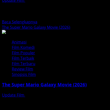
Update Film
Juni 24, 2026
updatefilm.org – Film Komang berhasil menarik
perhatian banyak penonton sejak rilis pada 31 Maret
2025. Disutradarai oleh...
Read
Baca Selengkapnya
more
The Super Mario Galaxy Movie (2026)
about
Film
Animasi
Komang
Film Komedi
(2025):
Film Populer
Kisah
Film Terbaik
Cinta
Film Terbaru
Lintas
Review Film
Budaya
Sinopsis Film
yang
Menginspirasi
The Super Mario Galaxy Movie (2026)
dari
Lagu
Update Film
Juni 17, 2026
Viral
Petualangan Kosmik Mario yang Spektakuler dan Penuh
Raim
Keajaiban updatefilm.org – The Super Mario Galaxy
Laode