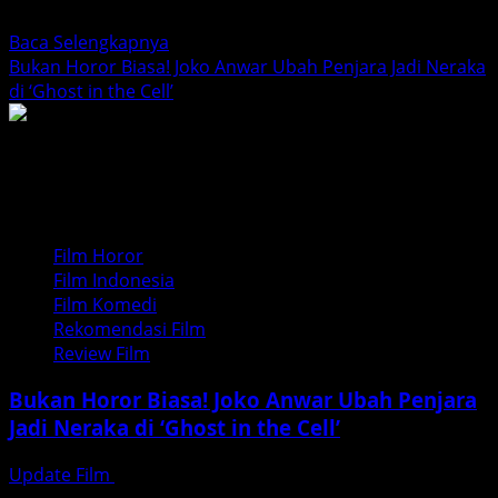
sangat...
Read
Baca Selengkapnya
more
Bukan Horor Biasa! Joko Anwar Ubah Penjara Jadi Neraka
about
di ‘Ghost in the Cell’
Review
Film
Penunggu
Rumah:
Buto
Ijo
Film Horor
–
Film Indonesia
Visual
Film Komedi
Memukau
Rekomendasi Film
dengan
Review Film
Skala
Horor
Bukan Horor Biasa! Joko Anwar Ubah Penjara
yang
Jadi Neraka di ‘Ghost in the Cell’
Masif
Update Film
Maret 17, 2026