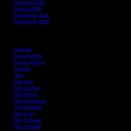
Februari 2026
Januari 2026
Desember 2025
November 2025
Kategori
Animasi
Dokumenter
Drama Korea
Fantasi
Film
Film Aksi
Film Drama
Film Horor
Film Indonesia
Film Komedi
Film Luar
Film Populer
Film Terbaik