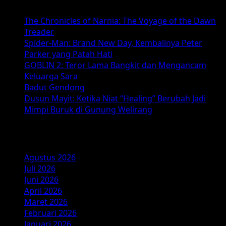
The Chronicles of Narnia: The Voyage of the Dawn
Treader
Spider-Man: Brand New Day, Kembalinya Peter
Parker yang Patah Hati
GOBLIN 2: Teror Lama Bangkit dan Mengancam
Keluarga Sara
Badut Gendong
Dusun Mayit: Ketika Niat “Healing” Berubah Jadi
Mimpi Buruk di Gunung Welirang
Arsip
Agustus 2026
Juli 2026
Juni 2026
April 2026
Maret 2026
Februari 2026
Januari 2026