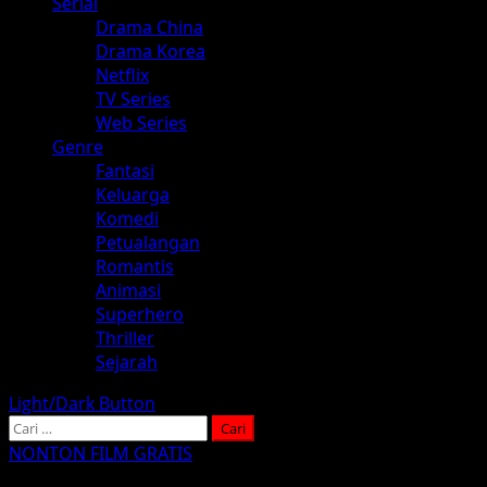
Serial
Drama China
Drama Korea
Netflix
TV Series
Web Series
Genre
Fantasi
Keluarga
Komedi
Petualangan
Romantis
Animasi
Superhero
Thriller
Sejarah
Light/Dark Button
Cari
untuk:
NONTON FILM GRATIS