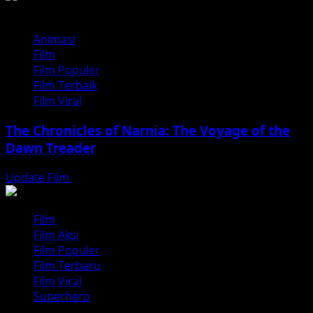
Animasi
Film
Film Populer
Film Terbaik
Film Viral
The Chronicles of Narnia: The Voyage of the
Dawn Treader
Update Film
Agustus 5, 2026
Film
Film Aksi
Film Populer
Film Terbaru
Film Viral
Superhero