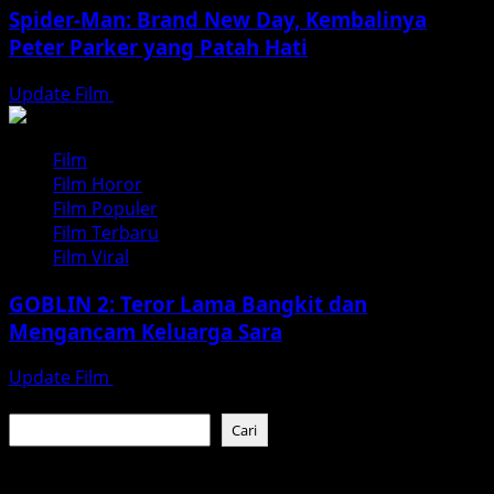
Spider-Man: Brand New Day, Kembalinya
Peter Parker yang Patah Hati
Update Film
Agustus 3, 2026
Film
Film Horor
Film Populer
Film Terbaru
Film Viral
GOBLIN 2: Teror Lama Bangkit dan
Mengancam Keluarga Sara
Update Film
Juli 31, 2026
Cari
Cari
Baca Juga :