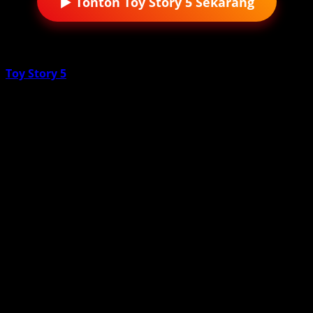
▶️ Tonton Toy Story 5 Sekarang
Sinopsis yang Penuh Konflik Emosional
Toy Story 5
melanjutkan cerita setelah Toy Story 4. Kali
ini para mainan
menghadapi
ancaman baru bernama
Lilypad (disuarakan Greta Lee). Tablet ini
menawarkan
hiburan, pembelajaran, dan koneksi sosial yang
membuat Bonnie semakin sulit lepas darinya.
Akibatnya, para mainan klasik
merasakan
ketakutan
akan tergantikan. Namun, mereka
tidak menyerah
.
Mereka
berusaha
menemukan cara agar tetap relevan.
Film berdurasi 1 jam 42 menit ini sudah meraup lebih
dari
$760 juta
di box office global hanya dalam beberapa
minggu.
Karakter Ikonik yang Semakin Berkembang
Tom Hanks
kembali menghidupkan
Woody dengan
penuh karisma. Tim Allen
memberikan
energi khas pada