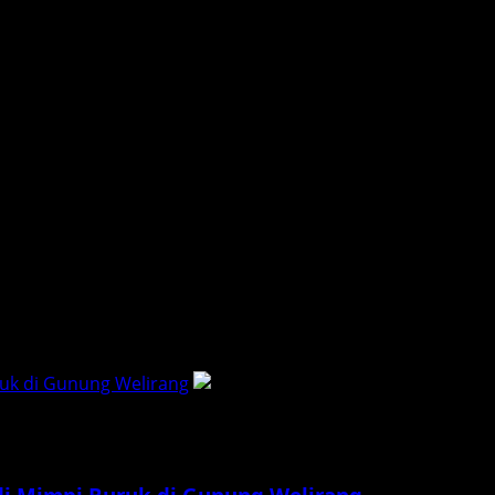
 horor ringan untuk menemani secangkir kopi. Namun, sebua
gang membuat anak-anak langsung berlari ke teras. Bukan...
ruk di Gunung Welirang