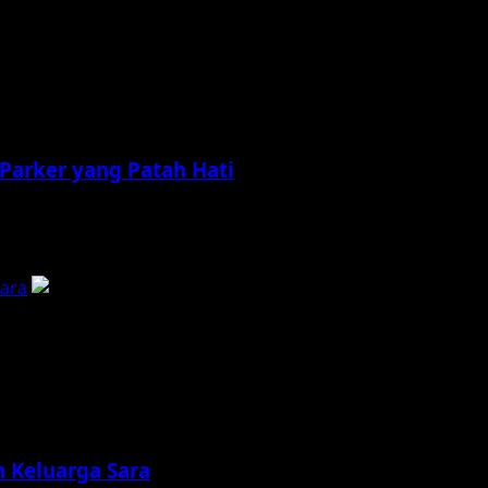
Parker yang Patah Hati
pdatefilm.org – Pernah nggak sih kamu merasakan momen ke
Sara
 Keluarga Sara