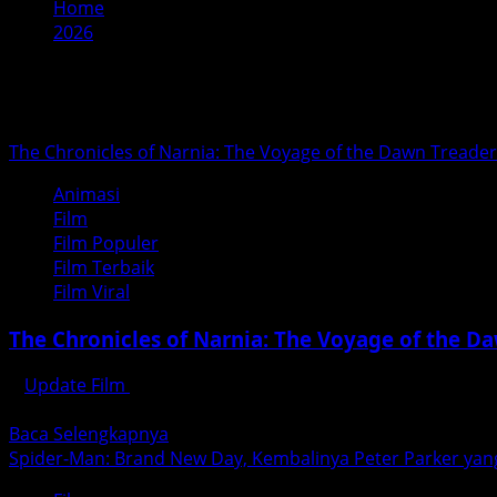
Home
2026
Tahun:
2026
The Chronicles of Narnia: The Voyage of the Dawn Treader
Animasi
Film
Film Populer
Film Terbaik
Film Viral
The Chronicles of Narnia: The Voyage of the D
Update Film
Agustus 5, 2026
updatefilm.org – Kenangan tersebut muncul lagi ketika me
Read
Baca Selengkapnya
more
Spider-Man: Brand New Day, Kembalinya Peter Parker yan
about