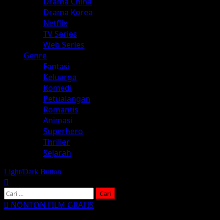
Drama China
Drama Korea
Netflix
TV Series
Web Series
Genre
Fantasi
Keluarga
Komedi
Petualangan
Romantis
Animasi
Superhero
Thriller
Sejarah
Light/Dark Button
Cari
untuk:
NONTON FILM GRATIS