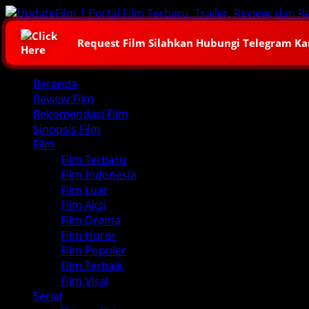
Skip
to
content
Request Film Silahkan Hubungi Telegram K
Primary
Beranda
Menu
Review Film
Rekomendasi Film
Sinopsis Film
Film
Film Terbaru
Film Indonesia
Film Luar
Film Aksi
Film Drama
Film Horor
Film Populer
Film Terbaik
Film Viral
Serial