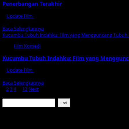
Penerbangan Terakhir
Update Film
Juli 25, 2026
Penerbangan Terakhir: Film Drama Psikologis yang Wajib 
Read
Baca Selengkapnya
more
Kucumbu Tubuh Indahku: Film yang Mengguncang Tubuh &
about
Film Komedi
Penerbangan
Terakhir
Kucumbu Tubuh Indahku: Film yang Menggunca
Update Film
Juli 24, 2026
updatefilm.org – Pernahkah kamu merasa tubuhmu sendiri s
Read
Baca Selengkapnya
Paginasi
more
1
2
3
4
…
13
Next
about
Cari
pos
Kucumbu
Cari
Tubuh
Indahku:
Baca Juga :
Film
yang