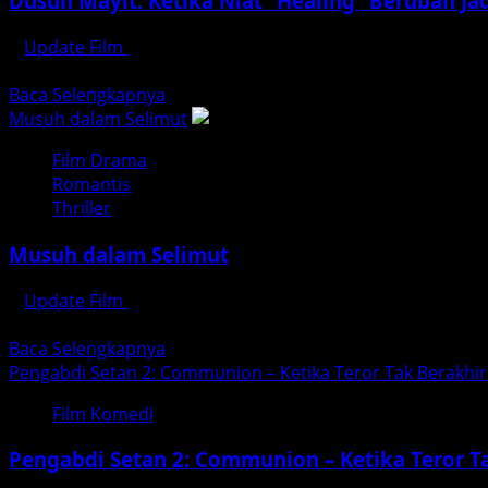
Dusun Mayit: Ketika Niat “Healing” Berubah J
Update Film
Juli 29, 2026
updatefilm.org – Pernahkah Anda membayangkan, liburan y
Read
Baca Selengkapnya
more
Musuh dalam Selimut
about
Film Drama
Dusun
Romantis
Mayit:
Thriller
Ketika
Niat
Musuh dalam Selimut
“Healing”
Berubah
Update Film
Juli 28, 2026
Jadi
Musuh dalam Selimut: Ketika Orang Terdekat Justru Menik
Mimpi
Read
Baca Selengkapnya
Buruk
more
Pengabdi Setan 2: Communion – Ketika Teror Tak Berakhir
di
about
Gunung
Film Komedi
Musuh
Welirang
dalam
Pengabdi Setan 2: Communion – Ketika Teror T
Selimut