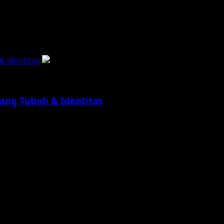
Ditonton updatefilm.org – Pernahkah kamu membayangkan ra
 Identitas
ng Tubuh & Identitas
eperti orang asing? Seperti ada yang terus-menerus bilang,