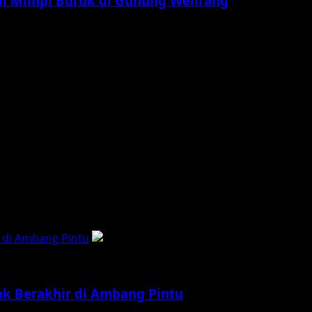
adi Mimpi Buruk di Gunung Welirang
ang seharusnya melepas penat justru berakhir dengan tero
am dari Belakang updatefilm.org – Pernahkah Anda merasa 
 di Ambang Pintu
ak Berakhir di Ambang Pintu