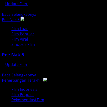
Update Film
Juli 28, 2026
updatefilm.org – Pernahkah Anda membayangkan, apa yang 
Read
Baca Selengkapnya
more
Pee Nak 5
about
Film Luar
Pengabdi
Film Populer
Setan
Film Viral
2:
Sinopsis Film
Communion
–
Pee Nak 5
Ketika
Teror
Update Film
Juli 26, 2026
Tak
Pee Nak 5: Ketika Teror dan Tawa Kembali Berpadu updatefi
Berakhir
Read
Baca Selengkapnya
di
more
Penerbangan Terakhir
Ambang
about
Pintu
Film Indonesia
Pee
Film Populer
Nak
Rekomendasi Film
5