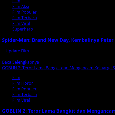
Film
The
Film Aksi
Chronicles
Film Populer
of
Film Terbaru
Narnia:
Film Viral
The
Superhero
Voyage
of
Spider-Man: Brand New Day, Kembalinya Peter 
the
Dawn
Update Film
Agustus 3, 2026
Treader
Ketika Patah Hati dan Kesendirian Menjadi Tema Utama u
Read
Baca Selengkapnya
more
GOBLIN 2: Teror Lama Bangkit dan Mengancam Keluarga 
about
Film
Spider-
Film Horor
Man:
Film Populer
Brand
Film Terbaru
New
Film Viral
Day,
Kembalinya
GOBLIN 2: Teror Lama Bangkit dan Mengancam
Peter