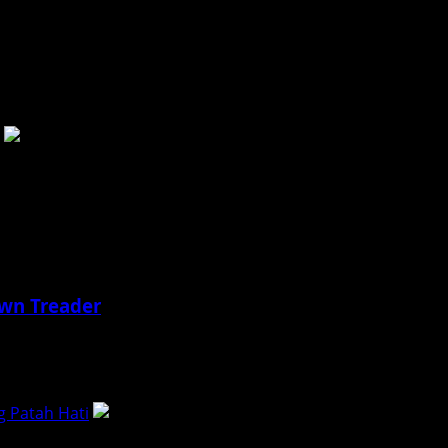
awn Treader
nonton The Chronicles of Narnia: The Voyage of the Dawn...
g Patah Hati