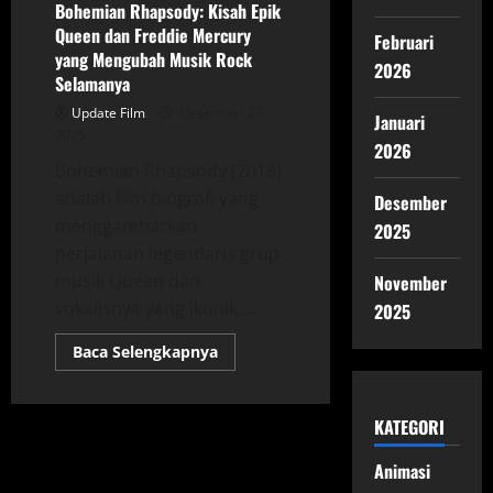
Bohemian Rhapsody: Kisah Epik
Queen dan Freddie Mercury
Februari
yang Mengubah Musik Rock
2026
Selamanya
Update Film
Desember 27,
Januari
2025
2026
Bohemian Rhapsody (2018)
adalah film biografi yang
Desember
menggambarkan
2025
perjalanan legendaris grup
musik Queen dan
November
vokalisnya yang ikonik,...
2025
Read
Baca Selengkapnya
more
about
Bohemian
Rhapsody:
KATEGORI
Kisah
Epik
Queen
Animasi
dan
Freddie