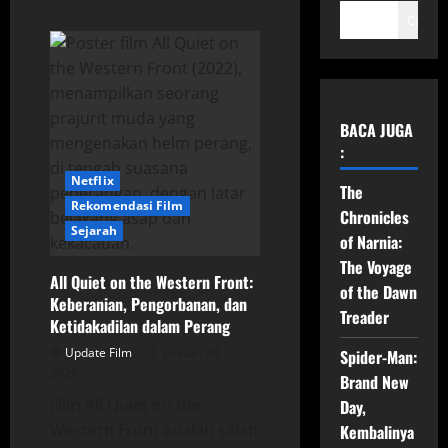
Cari
BACA JUGA
:
Netflix
The
Rekomendasi Film
Chronicles
Sejarah
of Narnia:
The Voyage
All Quiet on the Western Front:
of the Dawn
Keberanian, Pengorbanan, dan
Treader
Ketidakadilan dalam Perang
Update Film
Januari 28,
Spider-Man:
2026
Brand New
Film All Quiet on the
Day,
Western Front adalah salah
Kembalinya