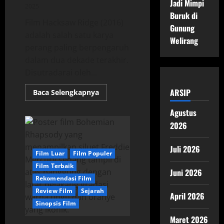
Jadi Mimpi
2025
Buruk di
Film Hacksaw Ridge (2016)
Gunung
adalah salah satu karya
Welirang
perang paling berpengaruh
dalam dua dekade terakhir.
Disutradarai oleh...
ARSIP
Read
Baca Selengkapnya
more
about
Agustus
Hacksaw
Ridge:
2026
Film
Perang
Brutal
dengan
Juli 2026
Film Luar
Film Populer
Cerita
Pahlawan
Film Terbaik
Sejati
Juni 2026
Rekomendasi Film
Review Film
Sejarah
April 2026
Sinopsis Film
Maret 2026