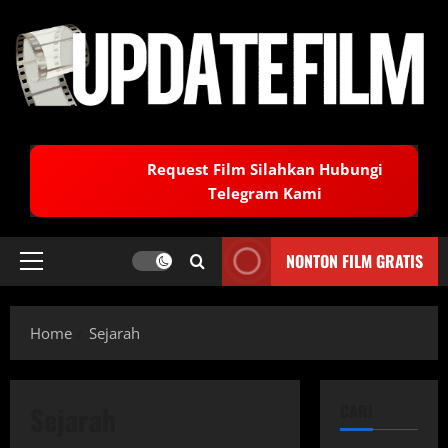
Skip
to
content
Request Film Silahkan Hubungi
Telegram Kami
NONTON FILM GRATIS
Primary
Menu
Home
Sejarah
Sejarah
CARI