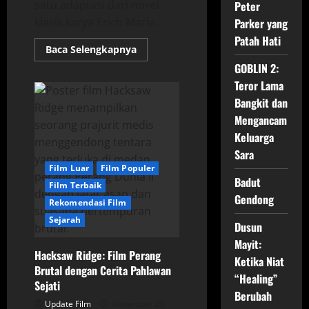
satu adaptasi dari novel
Peter
klasik karya Erich Maria...
Parker yang
Patah Hati
Read
Baca Selengkapnya
more
GOBLIN 2:
about
All
Teror Lama
Quiet
on
Bangkit dan
the
Western
Mengancam
Front:
Keberanian,
Keluarga
Pengorbanan,
Sara
dan
Ketidakadilan
Film Luar
Film Populer
dalam
Badut
Perang
Film Terbaik
Gendong
Rekomendasi Film
Sejarah
Dusun
Mayit:
Hacksaw Ridge: Film Perang
Ketika Niat
Brutal dengan Cerita Pahlawan
“Healing”
Sejati
Berubah
Update Film
Desember 28,