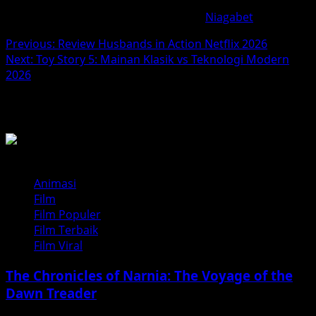
channel kamu. Film Indonesia berkualitas seperti ini layak
kita dukung dan diskusikan bersama!
Niagabet
Post
Previous:
Review Husbands in Action Netflix 2026
Next:
Toy Story 5: Mainan Klasik vs Teknologi Modern
navigation
2026
BACA JUGA
Animasi
Film
Film Populer
Film Terbaik
Film Viral
The Chronicles of Narnia: The Voyage of the
Dawn Treader