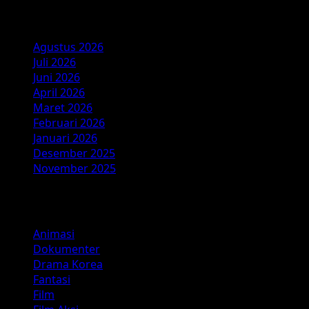
Arsip
Agustus 2026
Juli 2026
Juni 2026
April 2026
Maret 2026
Februari 2026
Januari 2026
Desember 2025
November 2025
Kategori
Animasi
Dokumenter
Drama Korea
Fantasi
Film