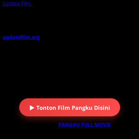
Update Film
Juli 6, 2026
4 minutes read
PANGKU FULL MOVIE: Perjalanan Haru
Seorang Ibu di Tengah Badai Krisis
updatefilm.org
– Bayangkan kamu seorang ibu muda
yang harus bertahan hidup sendirian saat krisis ekonomi
meluluhlantakkan segalanya. Satu-satunya jalan yang
tersisa adalah bekerja di tempat yang masyarakat
pandang sebelah mata.
PANGKU FULL MOVIE
membawa
kita masuk ke dalam realita pahit itu dengan cara yang
sangat menyentuh.
▶️ Tonton Film Pangku Disini
Ketika kamu menonton
PANGKU FULL MOVIE
, kamu
akan langsung terhanyut. Bagaimana mungkin seorang
ibu rela duduk di pangkuan orang asing hanya demi