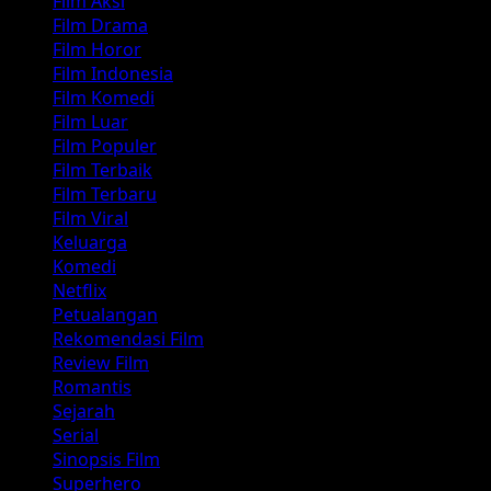
Film Aksi
Film Drama
Film Horor
Film Indonesia
Film Komedi
Film Luar
Film Populer
Film Terbaik
Film Terbaru
Film Viral
Keluarga
Komedi
Netflix
Petualangan
Rekomendasi Film
Review Film
Romantis
Sejarah
Serial
Sinopsis Film
Superhero