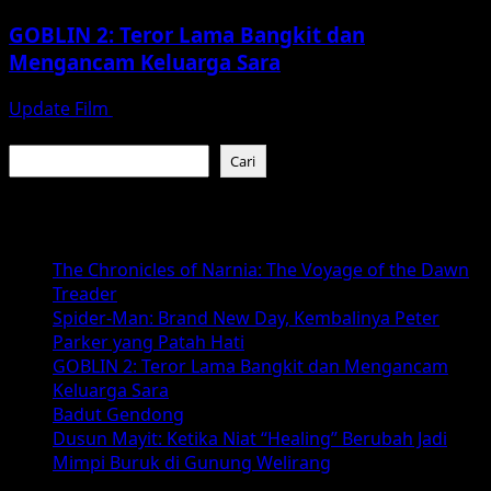
GOBLIN 2: Teror Lama Bangkit dan
Mengancam Keluarga Sara
Update Film
Juli 31, 2026
Cari
Cari
Baca Juga :
The Chronicles of Narnia: The Voyage of the Dawn
Treader
Spider-Man: Brand New Day, Kembalinya Peter
Parker yang Patah Hati
GOBLIN 2: Teror Lama Bangkit dan Mengancam
Keluarga Sara
Badut Gendong
Dusun Mayit: Ketika Niat “Healing” Berubah Jadi
Mimpi Buruk di Gunung Welirang