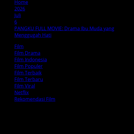
Home
2026
Juli
6
PANGKU FULL MOVIE: Drama Ibu Muda yang
Menggugah Hati
Film
Film Drama
Film Indonesia
Film Populer
Film Terbaik
Film Terbaru
Film Viral
Netflix
Rekomendasi Film
PANGKU FULL MOVIE: Drama Ibu
Muda yang Menggugah Hati