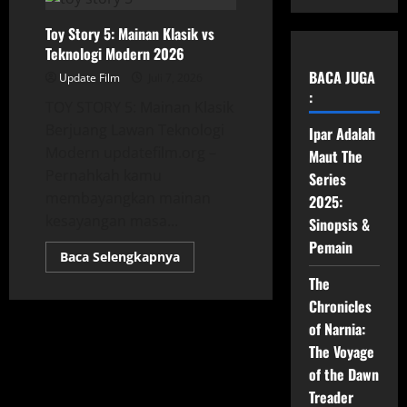
Toy Story 5: Mainan Klasik vs
Teknologi Modern 2026
BACA JUGA
Update Film
Juli 7, 2026
:
TOY STORY 5: Mainan Klasik
Berjuang Lawan Teknologi
Ipar Adalah
Modern updatefilm.org –
Maut The
Pernahkah kamu
Series
membayangkan mainan
2025:
kesayangan masa...
Sinopsis &
Pemain
Read
Baca Selengkapnya
more
about
The
Toy
Chronicles
Story
5:
of Narnia:
Mainan
Klasik
The Voyage
vs
Teknologi
of the Dawn
Modern
Treader
2026