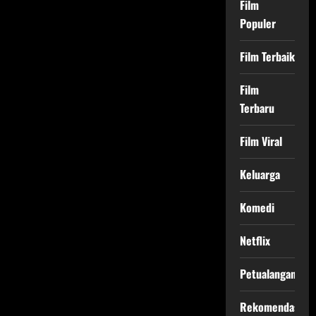
Film
Populer
Film Terbaik
Film
Terbaru
Film Viral
Keluarga
Komedi
Netflix
Petualangan
Rekomendasi