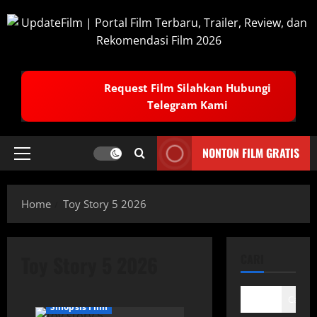
Skip
to
content
Request Film Silahkan Hubungi
Telegram Kami
NONTON FILM GRATIS
Primary
Menu
Home
Toy Story 5 2026
Animasi
Film Populer
Film Terbaik
Film Terbaru
Toy Story 5 2026
CARI
Rekomendasi Film
Review Film
Cari
Sinopsis Film