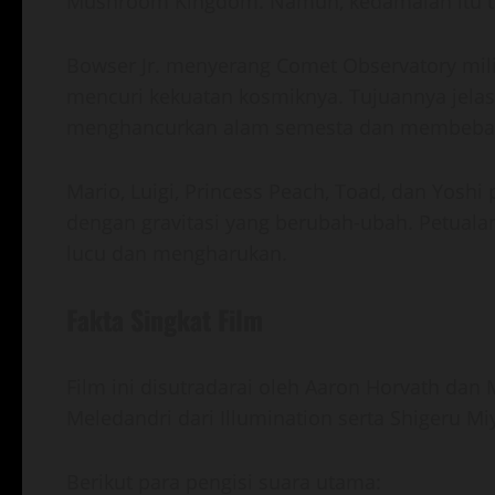
Mushroom Kingdom. Namun, kedamaian itu ti
Bowser Jr. menyerang Comet Observatory milik
mencuri kekuatan kosmiknya. Tujuannya jelas
menghancurkan alam semesta dan membebas
Mario, Luigi, Princess Peach, Toad, dan Yoshi
dengan gravitasi yang berubah-ubah. Petuala
lucu dan mengharukan.
Fakta Singkat Film
Film ini disutradarai oleh Aaron Horvath dan 
Meledandri dari Illumination serta Shigeru M
Berikut para pengisi suara utama: