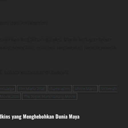
atan dan keberanian
dirkan keajaiban galaksi Mario ke layar lebar
ang suka film animasi ringan dan penuh warna,
di kolom komentar di bawah!
 keluarga
film Mario 2026
Illumination
Movie Mario
Nintendo
 Movie 2026
The Super Mario Galaxy Movie
 Adkins yang Menghebohkan Dunia Maya