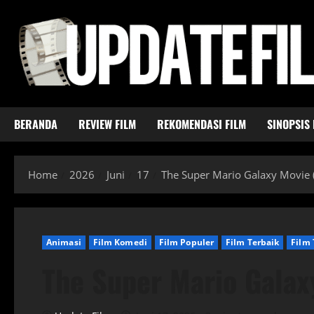
Skip
to
content
BERANDA
REVIEW FILM
REKOMENDASI FILM
SINOPSIS 
Home
2026
Juni
17
The Super Mario Galaxy Movie 
Animasi
Film Komedi
Film Populer
Film Terbaik
Film 
The Super Mario Galax