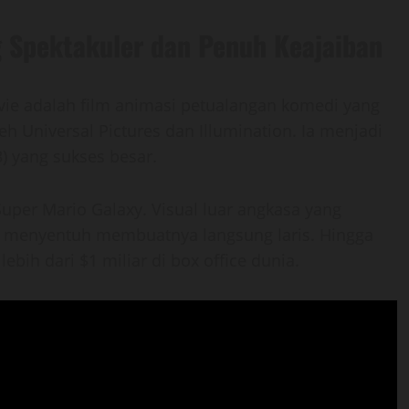
 Spektakuler dan Penuh Keajaiban
ie adalah film animasi petualangan komedi yang
oleh Universal Pictures dan Illumination. Ia menjadi
) yang sukses besar.
uper Mario Galaxy. Visual luar angkasa yang
g menyentuh membuatnya langsung laris. Hingga
ebih dari $1 miliar di box office dunia.