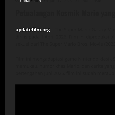
Update Film
Juni 17, 2026
3 minutes read
Petualangan Kosmik Mario yang
updatefilm.org
– The Super Mario Galaxy Mov
dirilis pada 1 April 2026. Film ini diproduksi 
sekuel dari The Super Mario Bros. Movie (2023
Film ini mengadaptasi game Nintendo klasik S
memukau, humor khas Mario, dan cerita yan
pertengahan Juni 2026, film ini sudah meraup l