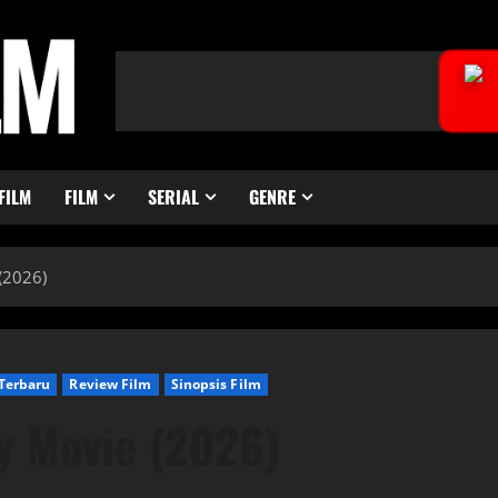
FILM
FILM
SERIAL
GENRE
(2026)
Terbaru
Review Film
Sinopsis Film
y Movie (2026)