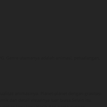
 PG. Genre utamanya adalah animasi, petualangan,
 kualitas animasinya. Planet-planet dengan gravitasi
mik dan detail visualnya luar biasa.Selain itu,
bungkan lagu-lagu klasik dari game dengan