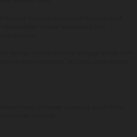
dak bertahan lama.
 Princess Rosalina. Ia menculik Rosalina untuk
: mengaktifkan senjata raksasa yang bisa
kan ayahnya.
 pun beraksi. Mereka melintasi berbagai planet aneh
ngan ini penuh tantangan, aksi seru, serta momen
Michael Jelenic. Produser utamanya adalah Chris
iyamoto dari Nintendo.