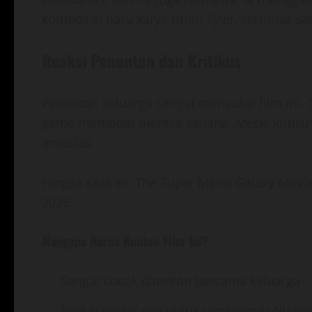
komposisi baru karya Brian Tyler. Hasilnya 
Reaksi Penonton dan Kritikus
Penonton keluarga sangat menyukai film ini. 
game membuat mereka senang. Meski kritiku
antusias.
Hingga saat ini, The Super Mario Galaxy Movie
2026.
Mengapa Harus Nonton Film Ini?
Sangat cocok ditonton bersama keluarga
Penuh easter egg untuk penggemar Ninte