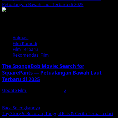
about
Petualangan Bawah Laut Terbaru di 2025
Minions
&
Monsters
(2026):
Petualangan
Animasi
Seru,
Film Komedi
Karakter
Film Terbaru
Baru,
Rekomendasi Film
dan
Humor
The SpongeBob Movie: Search for
Tak
SquarePants — Petualangan Bawah Laut
Terduga
Terbaru di 2025
Update Film
Desember 8, 2025
2
Setelah lama dinanti — kini giliran sahabat kotak kuning
favorit kita kembali ke layar lebar. The SpongeBob...
Read
Baca Selengkapnya
more
Toy Story 5: Bocoran, Tanggal Rilis & Cerita Terbaru dari