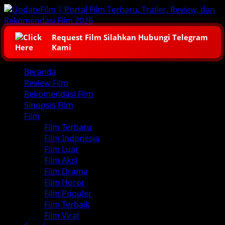
Skip
to
content
Request Film Silahkan Hubungi Telegram
Kami
Primary
Beranda
Menu
Review Film
Rekomendasi Film
Sinopsis Film
Film
Film Terbaru
Film Indonesia
Film Luar
Film Aksi
Film Drama
Film Horor
Film Populer
Film Terbaik
Film Viral