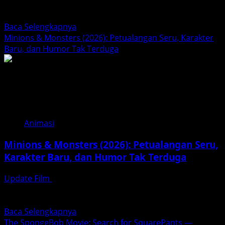
Keajaiban updatefilm.org – The Super Mario Galaxy
Movie adalah film...
Read
Baca Selengkapnya
more
Minions & Monsters (2026): Petualangan Seru, Karakter
about
Baru, dan Humor Tak Terduga
The
Super
Mario
Galaxy
Movie
(2026)
Animasi
Minions & Monsters (2026): Petualangan Seru,
Karakter Baru, dan Humor Tak Terduga
Update Film
Februari 14, 2026
Minions & Monsters (2026) menjadi salah satu film yang
paling dinanti di tahun 2026. Franchise Minions yang...
Read
Baca Selengkapnya
more
The SpongeBob Movie: Search for SquarePants —