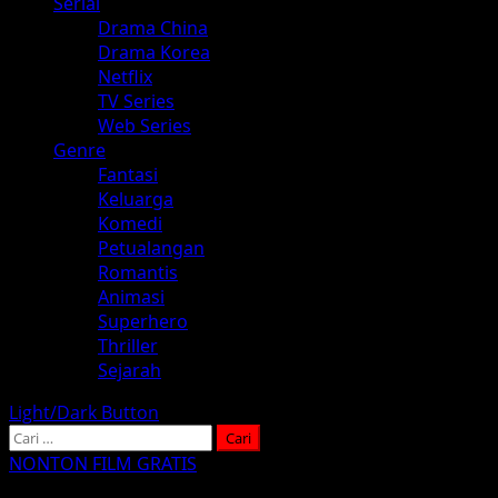
Serial
Drama China
Drama Korea
Netflix
TV Series
Web Series
Genre
Fantasi
Keluarga
Komedi
Petualangan
Romantis
Animasi
Superhero
Thriller
Sejarah
Light/Dark Button
Cari
untuk:
NONTON FILM GRATIS