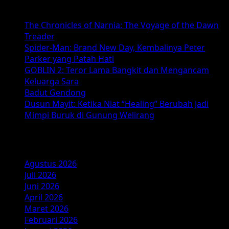
Baca Juga :
5:
Bocoran,
The Chronicles of Narnia: The Voyage of the Dawn
Tanggal
Treader
Rilis
Spider-Man: Brand New Day, Kembalinya Peter
&
Parker yang Patah Hati
Cerita
GOBLIN 2: Teror Lama Bangkit dan Mengancam
Terbaru
Keluarga Sara
dari
Badut Gendong
Pixar
Dusun Mayit: Ketika Niat “Healing” Berubah Jadi
Mimpi Buruk di Gunung Welirang
Arsip
Agustus 2026
Juli 2026
Juni 2026
April 2026
Maret 2026
Februari 2026