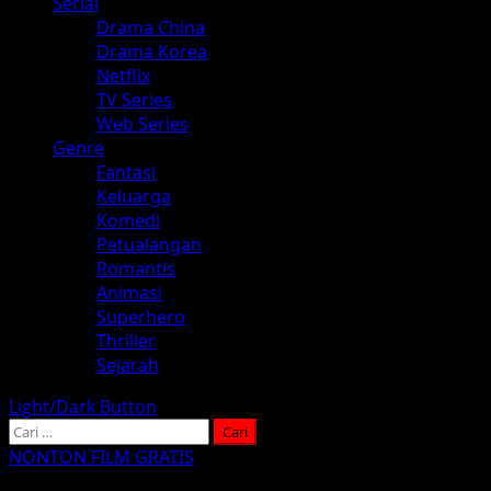
Serial
Drama China
Drama Korea
Netflix
TV Series
Web Series
Genre
Fantasi
Keluarga
Komedi
Petualangan
Romantis
Animasi
Superhero
Thriller
Sejarah
Light/Dark Button
Cari
untuk:
NONTON FILM GRATIS