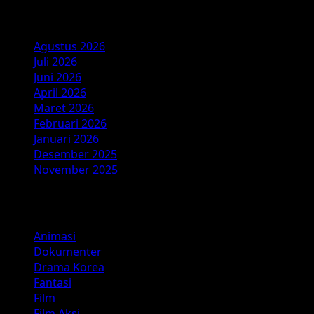
Arsip
Agustus 2026
Juli 2026
Juni 2026
April 2026
Maret 2026
Februari 2026
Januari 2026
Desember 2025
November 2025
Kategori
Animasi
Dokumenter
Drama Korea
Fantasi
Film
Film Aksi