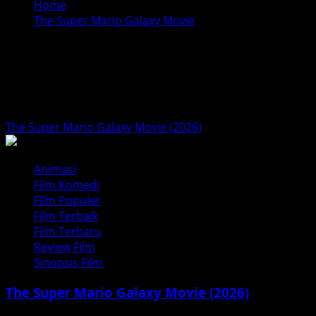
Home
The Super Mario Galaxy Movie
The Super Mario Galaxy
Movie
The Super Mario Galaxy Movie (2026)
Animasi
Film Komedi
Film Populer
Film Terbaik
Film Terbaru
Review Film
Sinopsis Film
The Super Mario Galaxy Movie (2026)