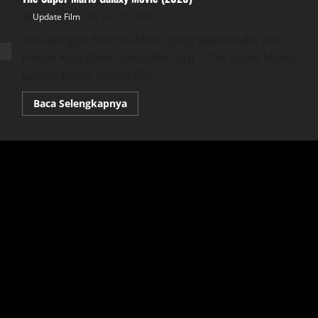
Update Film
Juni 17, 2026
Petualangan Kosmik Mario yang Spektakuler dan
Penuh Keajaiban updatefilm.org – The Super Mario
Galaxy Movie adalah film...
Read
Baca Selengkapnya
more
about
The
Super
Mario
Galaxy
Movie
(2026)