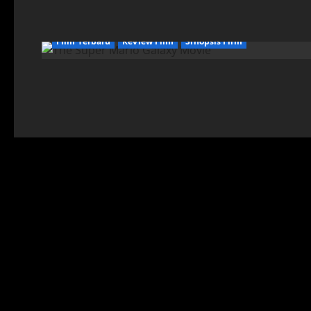
Animasi
Film Komedi
Film Populer
Film Terbaik
Film Terbaru
Review Film
Sinopsis Film