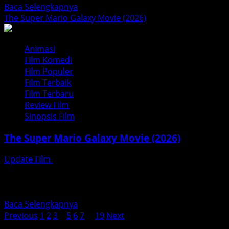
Read
Baca Selengkapnya
more
The Super Mario Galaxy Movie (2026)
about
Norma:
Animasi
Antara
Film Komedi
Mertua
Film Populer
dan
Film Terbaik
Menantu
Film Terbaru
Review Film
Sinopsis Film
The Super Mario Galaxy Movie (2026)
Update Film
Juni 17, 2026
Petualangan Kosmik Mario yang Spektakuler dan Penuh
Keajaiban updatefilm.org – The Super Mario Galaxy
Movie adalah film...
Read
Baca Selengkapnya
Paginasi
more
Previous
1
2
3
4
5
6
7
…
19
Next
about
Cari