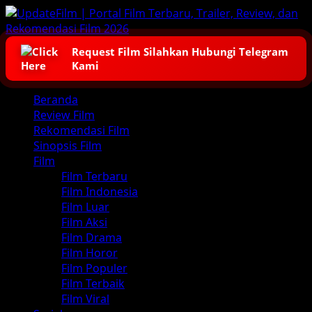
Skip
to
content
Request Film Silahkan Hubungi Telegram
Kami
Primary
Beranda
Menu
Review Film
Rekomendasi Film
Sinopsis Film
Film
Film Terbaru
Film Indonesia
Film Luar
Film Aksi
Film Drama
Film Horor
Film Populer
Film Terbaik
Film Viral