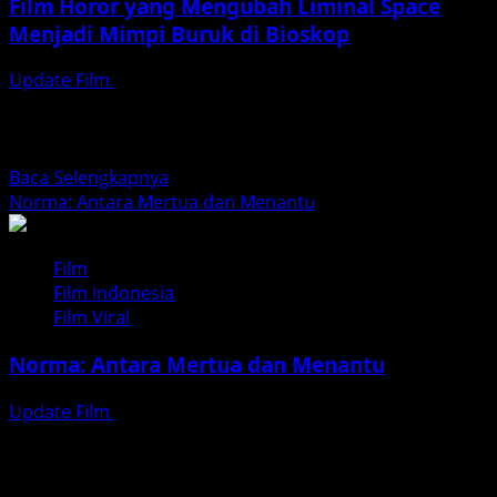
Film Horor yang Mengubah Liminal Space
–
Menjadi Mimpi Buruk di Bioskop
Seni
Memahami
Update Film
Juni 19, 2026
Kekasih
Backrooms (2026): Film Horor yang Mengubah Liminal
(2026)
Space Menjadi Mimpi Buruk di Bioskop Oleh
Hits!
updatefilm.org | 20...
Read
Baca Selengkapnya
more
Norma: Antara Mertua dan Menantu
about
Film
Film
Horor
Film Indonesia
yang
Film Viral
Mengubah
Liminal
Norma: Antara Mertua dan Menantu
Space
Menjadi
Update Film
Juni 18, 2026
Mimpi
Norma: Antara Mertua dan Menantu – Kisah Nyata yang
Buruk
Mengguncang Penonton Indonesia ▶ TONTON FILMNYA
di
DISINI updatefilm.org...
Bioskop