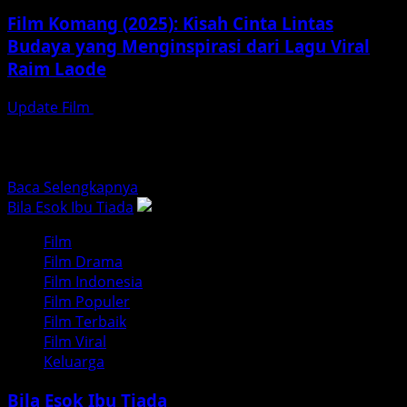
dan
Film Komang (2025): Kisah Cinta Lintas
Pilihan
Budaya yang Menginspirasi dari Lagu Viral
Hidup
Raim Laode
Update Film
Juni 24, 2026
updatefilm.org – Film Komang berhasil menarik
perhatian banyak penonton sejak rilis pada 31 Maret
2025. Disutradarai oleh...
Read
Baca Selengkapnya
more
Bila Esok Ibu Tiada
about
Film
Film
Film Drama
Komang
Film Indonesia
(2025):
Film Populer
Kisah
Film Terbaik
Cinta
Film Viral
Lintas
Keluarga
Budaya
yang
Bila Esok Ibu Tiada
Menginspirasi