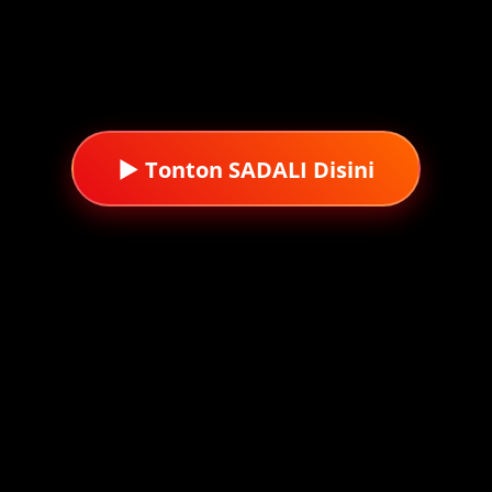
 kali hanya mengandalkan chemistry antar pemain. Namun,
S
 perdana pada
5 Februari 2026
dan langsung mendapatkan pe
▶ Tonton SADALI Disini
emilih hidup tenang sebagai pelukis di Magelang. Ia tekun
ta pernikahan Mera sampai kepadanya.
i menghadapi luka lama yang belum sembuh. Akibatnya, ia 
. Oleh sebab itu, film ini mengajak penonton merenung ker