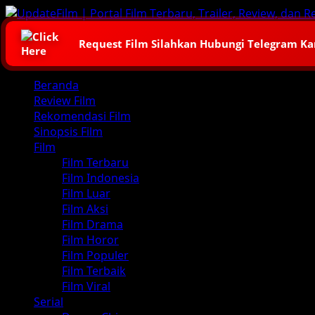
Skip
to
content
Request Film Silahkan Hubungi Telegram K
Primary
Beranda
Menu
Review Film
Rekomendasi Film
Sinopsis Film
Film
Film Terbaru
Film Indonesia
Film Luar
Film Aksi
Film Drama
Film Horor
Film Populer
Film Terbaik
Film Viral
Serial