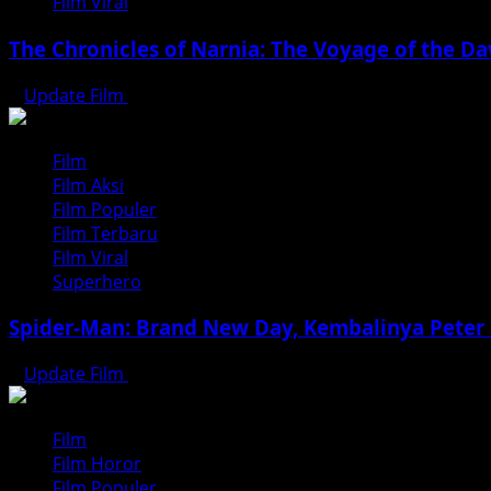
Film Viral
The Chronicles of Narnia: The Voyage of the D
Update Film
Agustus 5, 2026
Film
Film Aksi
Film Populer
Film Terbaru
Film Viral
Superhero
Spider-Man: Brand New Day, Kembalinya Peter 
Update Film
Agustus 3, 2026
Film
Film Horor
Film Populer