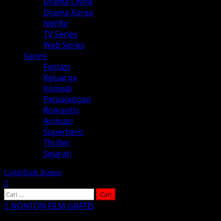
Drama China
Drama Korea
Netflix
TV Series
Web Series
Genre
Fantasi
Keluarga
Komedi
Petualangan
Romantis
Animasi
Superhero
Thriller
Sejarah
Light/Dark Button
Cari
untuk:
NONTON FILM GRATIS