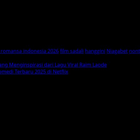
 mendapatkan perspektif baru tentang cinta dan kehidupan
 Film ini mengisahkan perjalanan seorang seniman yang bel
di tontonan berkualitas yang meninggalkan kesan mendalam
m romansa indonesia 2026
film sadali
hanggini
Niagabet
nont
ang Menginspirasi dari Lagu Viral Raim Laode
medi Terbaru 2025 di Netflix