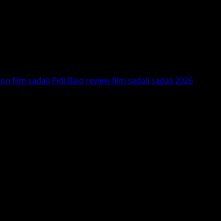
.
ajar melepaskan masa lalu dan berani mengambil
 di tahun 2026.
on film sadali
Pidi Baiq
review film sadali
sadali 2026