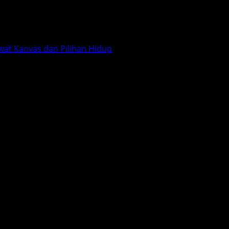
wat Kanvas dan Pilihan Hidup
han Luka Cinta Lewat Kanvas dan Pili
at Kanvas dan Pilihan Hidup