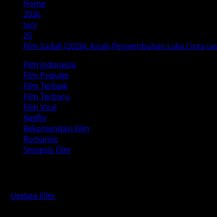
Home
2026
Juni
25
Film Sadali (2026): Kisah Penyembuhan Luka Cinta Le
Film Indonesia
Film Populer
Film Terbaik
Film Terbaru
Film Viral
Netflix
Rekomendasi Film
Romantis
Sinopsis Film
Film Sadali (2026): Kisah Penyembu
Update Film
Juni 25, 2026
3 minutes read
Film Sadali (2026): Kisah Penyembuhan Luka Cinta Lew