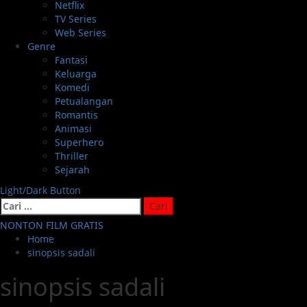
Netflix
TV Series
Web Series
Genre
Fantasi
Keluarga
Komedi
Petualangan
Romantis
Animasi
Superhero
Thriller
Sejarah
Light/Dark Button
Cari
untuk:
NONTON FILM GRATIS
Home
sinopsis sadali
sinopsis sadali