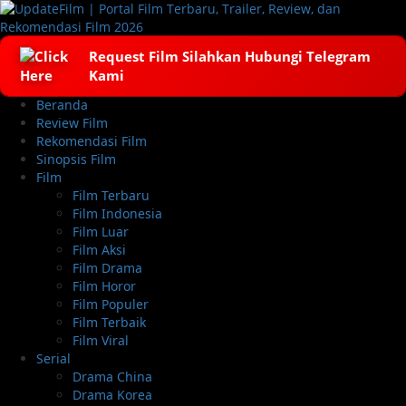
Skip
to
content
Request Film Silahkan Hubungi Telegram
Kami
Primary
Beranda
Menu
Review Film
Rekomendasi Film
Sinopsis Film
Film
Film Terbaru
Film Indonesia
Film Luar
Film Aksi
Film Drama
Film Horor
Film Populer
Film Terbaik
Film Viral
Serial
Drama China
Drama Korea