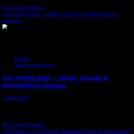
menawarkan pengalaman berbeda....
Read
Baca Selengkapnya
more
Film Netflix 2026 — Jadwal, Sinopsis & Rekomendasi
about
Lengkap
Cinta
Melampaui
Kata:
Apa
yang
Netflix
Membuat
Rekomendasi Film
‘Can
This
Film Netflix 2026 — Jadwal, Sinopsis &
Love
Rekomendasi Lengkap
Be
Translated?’
Update Film
Januari 1, 2026
Begitu
Film Netflix 2026: Tahun yang Penuh Rilisan Baru
Spesial?
Platform streaming Netflix kembali menyuguhkan slate
film yang kaya...
Read
Baca Selengkapnya
more
The Platform: Perjuangan Bertahan Hidup di Dunia yang