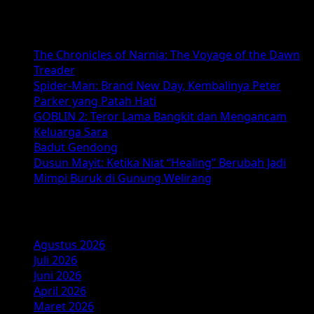
Perjuangan
Baca Juga :
Bertahan
Hidup
The Chronicles of Narnia: The Voyage of the Dawn
di
Treader
Dunia
Spider-Man: Brand New Day, Kembalinya Peter
yang
Parker yang Patah Hati
Terbalik
GOBLIN 2: Teror Lama Bangkit dan Mengancam
Keluarga Sara
Badut Gendong
Dusun Mayit: Ketika Niat “Healing” Berubah Jadi
Mimpi Buruk di Gunung Welirang
Arsip
Agustus 2026
Juli 2026
Juni 2026
April 2026
Maret 2026