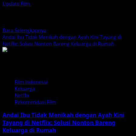
Update Film
Maret 14, 2026
Industri perfilman Indonesia mengawali tahun 2026
dengan sebuah gebrakan emosional yang luar biasa
melalui platform penayangan digital...
Read
Baca Selengkapnya
more
Andai Ibu Tidak Menikah dengan Ayah Kini Tayang di
about
Netflix: Solusi Nonton Bareng Keluarga di Rumah
Apakah
Surat
untuk
Masa
Mudaku
Film Indonesia
Layak
Keluarga
Tonton?
Netflix
Ini
Rekomendasi Film
Review
Lengkapnya!
Andai Ibu Tidak Menikah dengan Ayah Kini
Tayang di Netflix: Solusi Nonton Bareng
Keluarga di Rumah