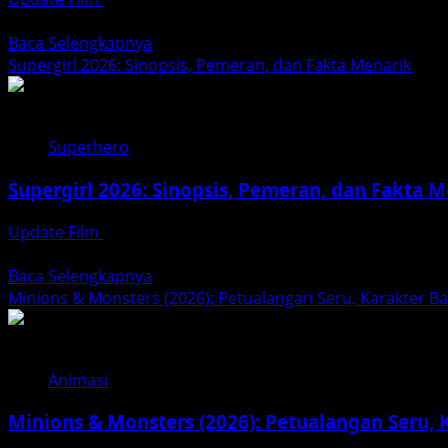
Apa
Ahlan Singapore adalah film drama romantis Indonesia yang
yang
Read
Baca Selengkapnya
Akan
more
Supergirl 2026: Sinopsis, Pemeran, dan Fakta Menarik
Datang?
about
Ahlan
Singapore
Superhero
(2026)
–
Supergirl 2026: Sinopsis, Pemeran, dan Fakta 
Film
Romantis
Update Film
Februari 15, 2026
Indonesia
Supergirl (2026) adalah salah satu film superhero paling di
Bertema
Read
Baca Selengkapnya
Drama
more
Minions & Monsters (2026): Petualangan Seru, Karakter 
Cinta
about
di
Supergirl
Singapura
2026:
Animasi
Sinopsis,
Pemeran,
Minions & Monsters (2026): Petualangan Seru,
dan