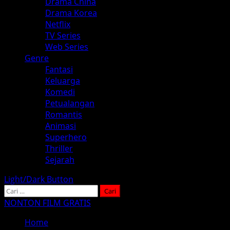
Drama China
Drama Korea
Netflix
TV Series
Web Series
Genre
Fantasi
Keluarga
Komedi
Petualangan
Romantis
Animasi
Superhero
Thriller
Sejarah
Light/Dark Button
Cari
untuk:
NONTON FILM GRATIS
Home