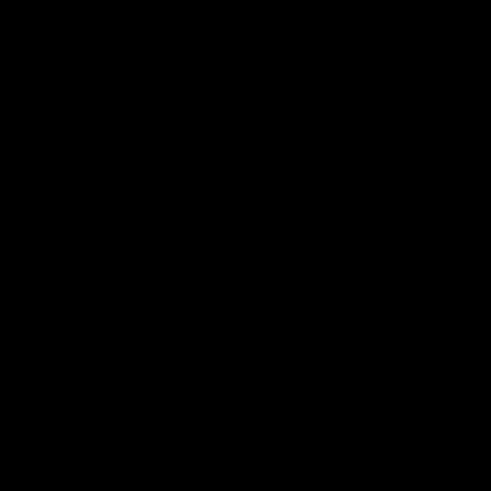
ini...