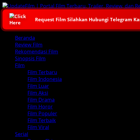
Skip
to
content
Request Film Silahkan Hubungi Telegram K
Primary
Beranda
Menu
Review Film
Rekomendasi Film
Sinopsis Film
Film
Film Terbaru
Film Indonesia
Film Luar
Film Aksi
Film Drama
Film Horor
Film Populer
Film Terbaik
Film Viral
Serial