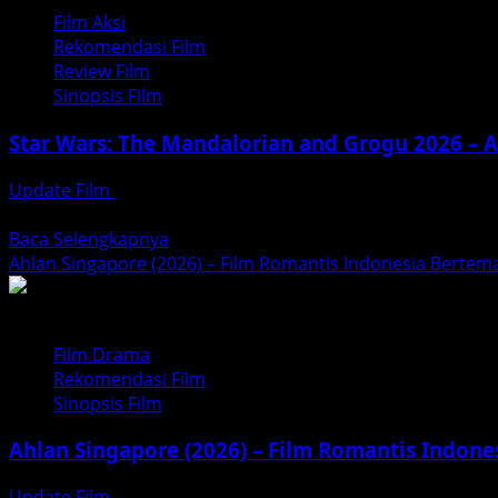
10
Film Aksi
Film
Rekomendasi Film
Terbaru
Review Film
2026
Sinopsis Film
Wajib
Tonton:
Star Wars: The Mandalorian and Grogu 2026 – 
Jadwal
Rilis
Update Film
Februari 18, 2026
&
Sejak pertama kali muncul di Disney+ pada 2019, The Mand
Sinopsis
Read
Baca Selengkapnya
more
Ahlan Singapore (2026) – Film Romantis Indonesia Bertem
about
Star
Wars:
Film Drama
The
Rekomendasi Film
Mandalorian
Sinopsis Film
and
Grogu
Ahlan Singapore (2026) – Film Romantis Indone
2026
–
Update Film
Februari 17, 2026