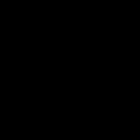
da...