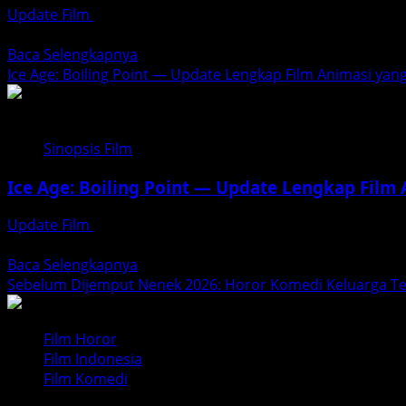
Fakta
Update Film
Februari 14, 2026
Menarik
Minions & Monsters (2026) menjadi salah satu film yang pal
Read
Baca Selengkapnya
more
Ice Age: Boiling Point — Update Lengkap Film Animasi yan
about
Minions
&
Sinopsis Film
Monsters
(2026):
Ice Age: Boiling Point — Update Lengkap Film
Petualangan
Seru,
Update Film
Februari 13, 2026
Karakter
Franchise Ice Age kembali lagi dengan seri terbaru berjudul
Baru,
Read
Baca Selengkapnya
dan
more
Sebelum Dijemput Nenek 2026: Horor Komedi Keluarga Te
Humor
about
Tak
Ice
Terduga
Film Horor
Age:
Film Indonesia
Boiling
Film Komedi
Point
—