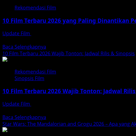
Terakhir
Rekomendasi Film
(2026):
Ulasan
10 Film Terbaru 2026 yang Paling Dinantikan 
Lengkap
Film
Update Film
Februari 20, 2026
Drama
Tahun 2026 diprediksi menjadi tahun emas bagi industri la
Psikologis
Read
Baca Selengkapnya
Indonesia
more
10 Film Terbaru 2026 Wajib Tonton: Jadwal Rilis & Sinopsis
about
10
Rekomendasi Film
Film
Sinopsis Film
Terbaru
2026
10 Film Terbaru 2026 Wajib Tonton: Jadwal Rilis
yang
Paling
Update Film
Februari 19, 2026
Dinantikan
Tahun 2026 menjadi periode emas bagi industri sinema duni
Penonton
Read
Baca Selengkapnya
more
Star Wars: The Mandalorian and Grogu 2026 – Apa yang A
about