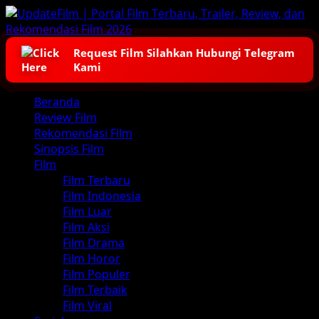
Skip
to
content
Request Film Silahkan Hubungi Telegram
Kami
Primary
Beranda
Menu
Review Film
Rekomendasi Film
Sinopsis Film
Film
Film Terbaru
Film Indonesia
Film Luar
Film Aksi
Film Drama
Film Horor
Film Populer
Film Terbaik
Film Viral