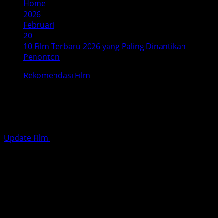
Home
2026
Februari
20
10 Film Terbaru 2026 yang Paling Dinantikan
Penonton
Rekomendasi Film
10 Film Terbaru 2026 yang Paling
Dinantikan Penonton
Update Film
Februari 20, 2026
5 minutes read
Tahun 2026 diprediksi menjadi tahun emas bagi industri
layar lebar global. Setelah berbagai tantangan produksi
pada tahun-tahun sebelumnya, studio besar seperti
Marvel, Disney, dan Warner Bros. telah menyiapkan
amunisi terbaik mereka. Penonton akan disuguhi