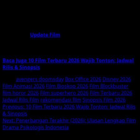
setiap tiket yang Anda beli sepadan dengan kualitas
visual yang ditampilkan. Mari kita nantikan bagaimana
film-film ini akan membentuk tren budaya populer di
masa depan.
Ikuti terus
Update Film
untuk semua info terbaru,
sinopsis lengkap, dan rekomendasi tontonan terbaik
2026
Baca Juga 10 Film Terbaru 2026 Wajib Tonton: Jadwal
Rilis & Sinopsis
Tags:
avengers doomsday
Box Office 2026
Disney 2026
Film Animasi 2026
Film Bioskop 2026
Film Blockbuster
film horor 2026
Film superhero 2026
Film Terbaru 2026
Jadwal Rilis Film
rekomendasi film
Sinopsis Film 2026
Post
Previous:
10 Film Terbaru 2026 Wajib Tonton: Jadwal Rilis
& Sinopsis
navigation
Next:
Penerbangan Terakhir (2026): Ulasan Lengkap Film
Drama Psikologis Indonesia