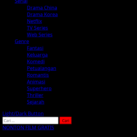
Serial
Drama China
Drama Korea
Netflix
TV Series
Web Series
Genre
Fantasi
Keluarga
Komedi
Petualangan
Romantis
Animasi
Superhero
Thriller
Sejarah
Light/Dark Button
Cari
untuk:
NONTON FILM GRATIS