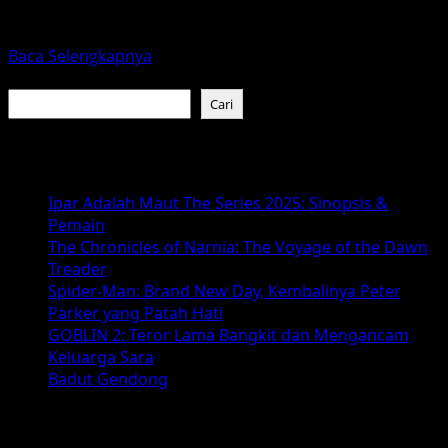
layar lebar global. Setelah berbagai tantangan produksi
pada tahun-tahun...
Read
Baca Selengkapnya
more
Cari
about
Cari
10
Film
Baca Juga :
Terbaru
2026
Ipar Adalah Maut The Series 2025: Sinopsis &
yang
Pemain
Paling
The Chronicles of Narnia: The Voyage of the Dawn
Dinantikan
Treader
Penonton
Spider-Man: Brand New Day, Kembalinya Peter
Parker yang Patah Hati
GOBLIN 2: Teror Lama Bangkit dan Mengancam
Keluarga Sara
Badut Gendong
Arsip