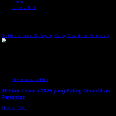
Home
Disney 2026
Disney 2026
10 Film Terbaru 2026 yang Paling Dinantikan Penonton
Rekomendasi Film
10 Film Terbaru 2026 yang Paling Dinantikan
Penonton
Update Film
Februari 20, 2026
Tahun 2026 diprediksi menjadi tahun emas bagi industri