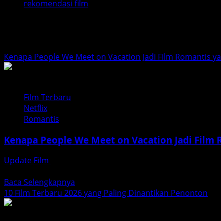
rekomendasi film
rekomendasi film
Kenapa People We Meet on Vacation Jadi Film Romantis ya
Film Terbaru
Netflix
Romantis
Kenapa People We Meet on Vacation Jadi Film 
Update Film
Maret 3, 2026
Film romantis selalu menjadi pilihan tepat untuk menyentu
Read
Baca Selengkapnya
more
10 Film Terbaru 2026 yang Paling Dinantikan Penonton
about
Kenapa