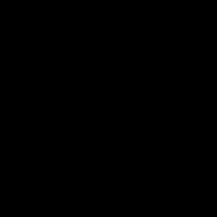
 tahun-tahun...