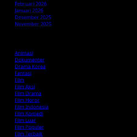
Februari 2026
Januari 2026
Desember 2025
November 2025
Kategori
Animasi
Dokumenter
Drama Korea
Fantasi
Film
Film Aksi
Film Drama
Film Horor
Film Indonesia
Film Komedi
Film Luar
Film Populer
Film Terbaik