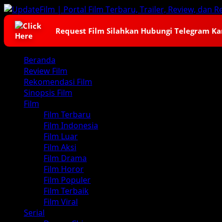
Skip
to
content
Request Film Silahkan Hubungi Telegram K
Primary
Beranda
Menu
Review Film
Rekomendasi Film
Sinopsis Film
Film
Film Terbaru
Film Indonesia
Film Luar
Film Aksi
Film Drama
Film Horor
Film Populer
Film Terbaik
Film Viral
Serial