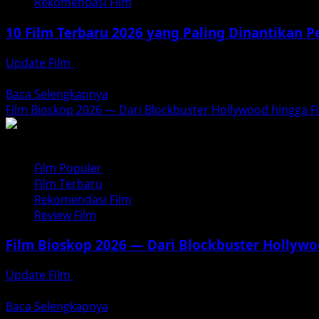
Rekomendasi Film
Paling
Dinanti
10 Film Terbaru 2026 yang Paling Dinantikan 
Tahun
2026:
Update Film
Februari 20, 2026
Era
Tahun 2026 diprediksi menjadi tahun emas bagi industri la
Baru
Read
Baca Selengkapnya
Sinema
more
Film Bioskop 2026 — Dari Blockbuster Hollywood hingga F
Global
about
10
Film
Film Populer
Terbaru
Film Terbaru
2026
Rekomendasi Film
yang
Review Film
Paling
Dinantikan
Film Bioskop 2026 — Dari Blockbuster Hollywo
Penonton
Update Film
Januari 4, 2026
Tahun 2026 menjanjikan deretan film bioskop menarik dan 
Read
Baca Selengkapnya