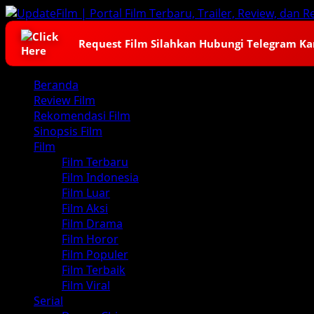
Skip
to
content
Request Film Silahkan Hubungi Telegram K
Primary
Beranda
Menu
Review Film
Rekomendasi Film
Sinopsis Film
Film
Film Terbaru
Film Indonesia
Film Luar
Film Aksi
Film Drama
Film Horor
Film Populer
Film Terbaik
Film Viral
Serial