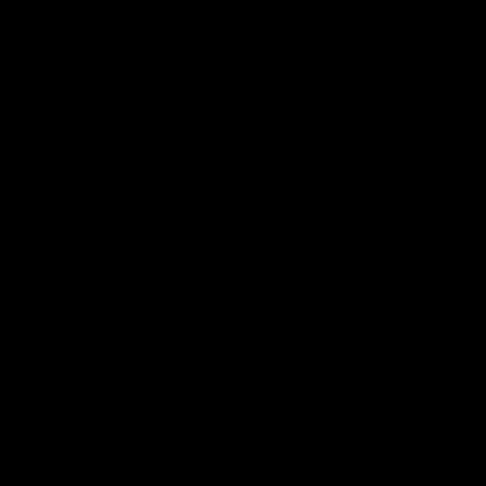
si...