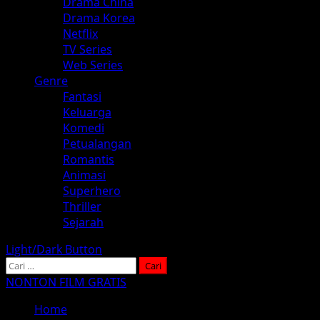
Drama China
Drama Korea
Netflix
TV Series
Web Series
Genre
Fantasi
Keluarga
Komedi
Petualangan
Romantis
Animasi
Superhero
Thriller
Sejarah
Light/Dark Button
Cari
untuk:
NONTON FILM GRATIS
Home