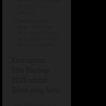
membantu tahu apakah
cerita film sesuai
seleramu.
Cek jadwal lebih
awal
— Banyak film
besar memadati akhir
tahun, jadi rencanakan
tiket sedini mungkin.
Kesimpulan:
Film Bioskop
2026 adalah
Tahun yang Seru!
Tahun 2026 adalah tahun