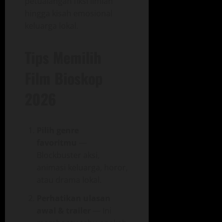
petualangan fiksi ilmiah
hingga kisah emosional
keluarga lokal.
Tips Memilih
Film Bioskop
2026
Pilih genre
favoritmu
—
Blockbuster aksi,
animasi keluarga, horor,
atau drama lokal.
Perhatikan ulasan
awal & trailer
— Ini