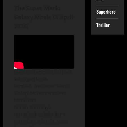
The Super Mario
Superhero
Galaxy Movie (3 April
Thriller
2026)
Franchise animasi adaptasi
video gim besar
kembali.
The Super Mario
Galaxy Movie
membawa
Mario dan
teman‑temannya
menjelajah galaksi demi
menyelamatkan Princess