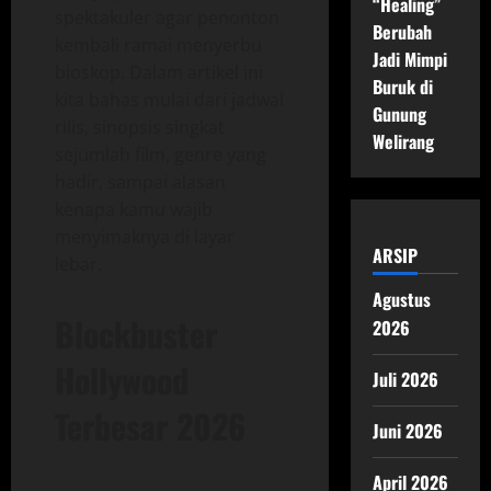
“Healing”
spektakuler agar penonton
Berubah
kembali ramai menyerbu
Jadi Mimpi
bioskop. Dalam artikel ini
Buruk di
kita bahas mulai dari jadwal
Gunung
rilis, sinopsis singkat
Welirang
sejumlah film, genre yang
hadir, sampai alasan
kenapa kamu wajib
menyimaknya di layar
ARSIP
lebar.
Agustus
Blockbuster
2026
Hollywood
Juli 2026
Terbesar 2026
Juni 2026
April 2026