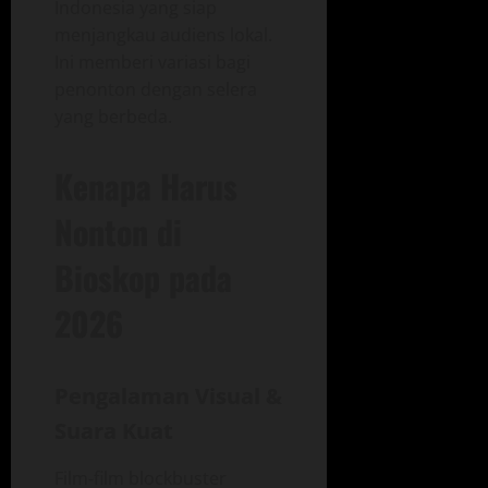
Indonesia yang siap
menjangkau audiens lokal.
Ini memberi variasi bagi
penonton dengan selera
yang berbeda.
Kenapa Harus
Nonton di
Bioskop pada
2026
Pengalaman Visual &
Suara Kuat
Film‑film blockbuster