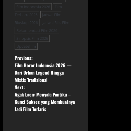
film indonesia 2026
Film
Terbaru 2026
Jadwal Film
Bioskop 2026
Jadwal Rilis Film
Rekomendasi Film 2026
Sinopsis Film 2026
Updatefilm
P
Previous:
Film Horor Indonesia 2026 —
o
Dari Urban Legend Hingga
Mistis Tradisional
s
Next:
t
Agak Laen: Menyala Pantiku –
Kunci Sukses yang Membuatnya
n
Jadi Film Terlaris
a