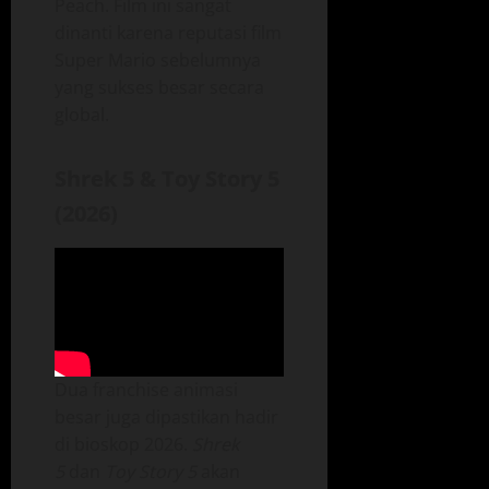
Peach. Film ini sangat
dinanti karena reputasi film
Super Mario sebelumnya
yang sukses besar secara
global.
Shrek 5 & Toy Story 5
(2026)
Dua franchise animasi
besar juga dipastikan hadir
di bioskop 2026.
Shrek
5
dan
Toy Story 5
akan