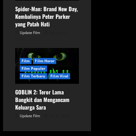
Spider-Man: Brand New Day,
Kembalinya Peter Parker
yang Patah Hati
Update Film
Agustus 3,
2026
Film
Film Horor
Film Populer
Film Terbaru
Film Viral
GOBLIN 2: Teror Lama
Bangkit dan Mengancam
Keluarga Sara
Update Film
Juli 31, 2026