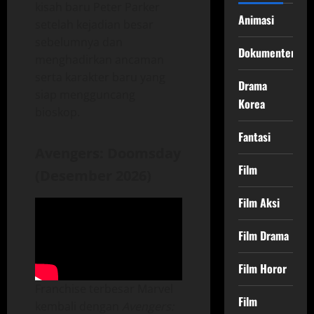
kisah baru Peter Parker
Animasi
setelah kejadian besar
sebelumnya dan
Dokumenter
menghadirkan ancaman
serta karakter baru yang
Drama
siap mengguncang
Korea
bioskop.
Fantasi
Avengers: Doomsday
Film
(Desember 2026)
Film Aksi
Film Drama
Film Horor
Franchise terbesar Marvel
Film
kembali dengan
Avengers: