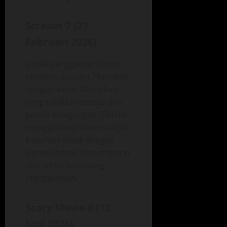
Scream 7 (27
Februari 2026)
Untuk penggemar horor
modern,
Scream 7
kembali
dengan kasus Ghostface
yang selalu misterius dan
penuh ketegangan. Film ini
menggabungkan nostalgia
franchise klasik dengan
elemen horor kontemporer
dan cerita baru yang
mengejutkan.
Scary Movie 6 (12
Juni 2026)