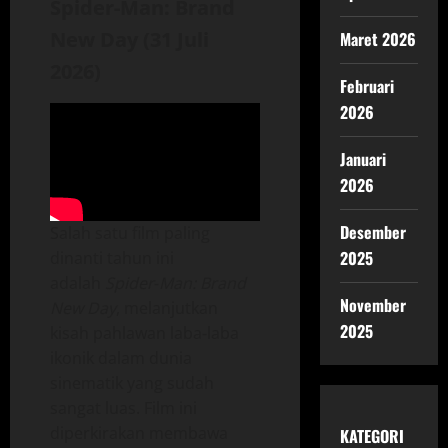
Spider‑Man: Brand
New Day (31 Juli
Maret 2026
2026)
Februari
2026
Januari
2026
Desember
Salah satu film paling
2025
dinanti tahun ini
adalah
Spider‑Man: Brand
November
New Day
, melanjutkan
2025
kisah pahlawan laba‑laba
ikonik dalam dunia
sinematik yang sudah
sangat luas. Film ini
diperkirakan membawa
KATEGORI