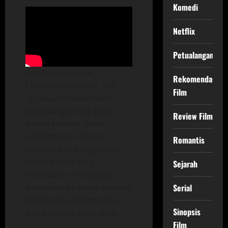
Komedi
Netflix
Petualangan
Disutradarai oleh
Rekomendasi
Christopher Nolan,
The
Film
Odyssey
menawarkan
petualangan epik yang
Review Film
belum pernah dilihat
sebelumnya. Film ini
Romantis
menjanjikan pengalaman
sinema IMAX yang
Sejarah
mendalam, membawa
penonton ke dunia mitologi
Serial
dengan visual memukau
Sinopsis
dan produksi kelas atas.
Film