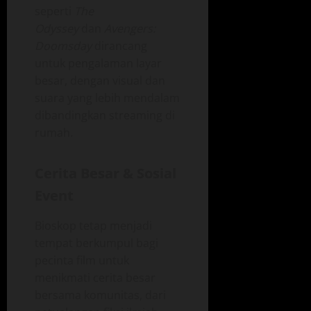
seperti
The
Odyssey
dan
Avengers:
Doomsday
dirancang
untuk pengalaman layar
besar, dengan visual dan
suara yang lebih mendalam
dibandingkan streaming di
rumah.
Cerita Besar & Sosial
Event
Bioskop tetap menjadi
tempat berkumpul bagi
pecinta film untuk
menikmati cerita besar
bersama komunitas, dari