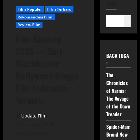
CARI
Film Populer
Film Terbaru
Rekomendasi Film
Cari
Review Film
Film Bioskop
2026 — Dari
BACA JUGA
Blockbuster
:
Hollywood hingga
The
Chronicles
Film Indonesia
of Narnia:
Terbaru
The Voyage
of the Dawn
Treader
Update Film
Januari 4, 2026
Spider-Man:
4 minutes read
Brand New