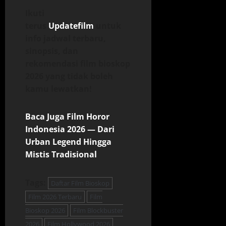
Ikuti
terus
Updatefilm
untuk
info jadwal terbaru,
sinopsis, dan
rekomendasi film bioskop
2026 yang tidak boleh
kamu lewatkan!
Baca Juga Film Horor
Indonesia 2026 — Dari
Urban Legend Hingga
Mistis Tradisional
Tags:
Daftar Film Bioskop
Film 2026 Terbaru
Film
Bioskop 2026
Film Blockbuster
2026
Film Hollywood 2026