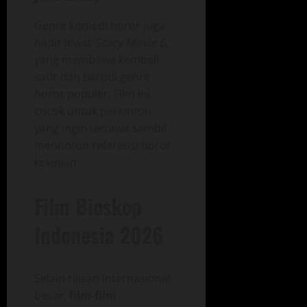
Genre komedi horor juga
hadir lewat
Scary Movie 6
,
yang membawa kembali
satir dan parodi genre
horor populer. Film ini
cocok untuk penonton
yang ingin tertawa sambil
menonton referensi horor
kekinian.
Film Bioskop
Indonesia 2026
Selain rilisan internasional
besar,
film‑film