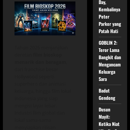
Day,
Kembalinya
Peter
Parker yang
Patah Hati
GOBLIN 2:
Tahun 2026 menjanjikan
Teror Lama
deretan
film bioskop
Bangkit dan
menarik dan beragam
,
Mengancam
dari franchise besar
Keluarga
Hollywood seperti
Sara
superhero dan animasi
Badut
keluarga, hingga film lokal
Gendong
Indonesia yang siap
mengisi layar lebar.
Dusun
Industri film global dan
Mayit:
lokal sama‑sama
Ketika Niat
menyiapkan rilisan