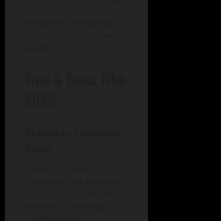
hubungan dan kecurigaan,
menjanjikan ketegangan
emosional antara karakter
utama.
Tren & Tema Film
2026
Kekuatan Franchise
Besar
Tahun 2026 jelas
didominasi oleh franchise
besar, terutama Marvel
(
Avengers: Doomsday
),
superhero lain