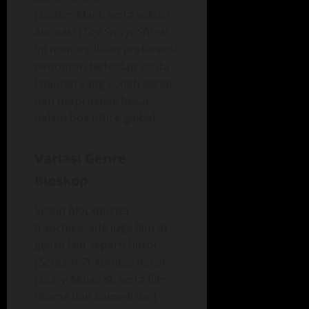
(
Spider‑Man
), serta sekuel
animasi (
Toy Story
,
Shrek
).
Ini menunjukkan preferensi
penonton terhadap cerita
lanjutan yang sudah akrab
dan berprospek besar
dalam box office global.
Variasi Genre
Bioskop
Selain blockbuster
franchise, ada juga film di
genre lain seperti horor
(
Scream 7
), komedi horor
(
Scary Movie 6
), serta film
drama dan komedi dari