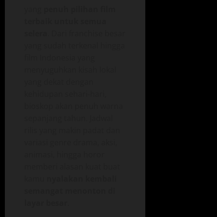
yang
penuh pilihan film
terbaik untuk semua
selera
. Dari franchise besar
yang sudah terkenal hingga
film Indonesia yang
menyuguhkan kisah lokal
yang dekat dengan
kehidupan sehari‑hari,
bioskop akan penuh warna
sepanjang tahun. Jadwal
rilis yang makin padat dan
variasi genre drama, aksi,
animasi, hingga horor
memberi alasan kuat buat
kamu
nyalakan kembali
semangat menonton di
layar besar
.