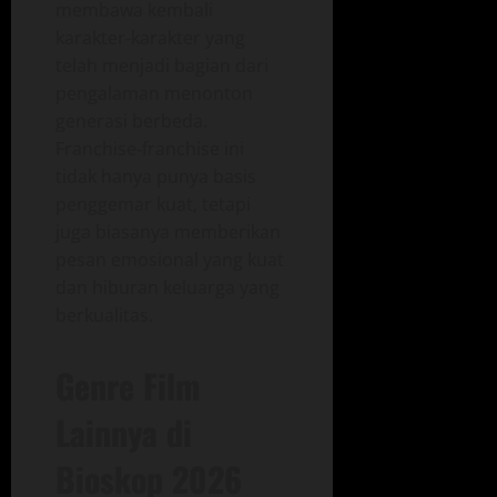
membawa kembali
karakter‑karakter yang
telah menjadi bagian dari
pengalaman menonton
generasi berbeda.
Franchise‑franchise ini
tidak hanya punya basis
penggemar kuat, tetapi
juga biasanya memberikan
pesan emosional yang kuat
dan hiburan keluarga yang
berkualitas.
Genre Film
Lainnya di
Bioskop 2026