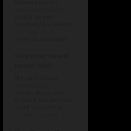
Indonesia
juga siap
menyapa penonton di
bioskop nasional
sepanjang 2026. Beberapa
judul yang sudah
dikonfirmasi antara lain:
Suka Duka Tawa (8
Januari 2026)
Film drama komedi
Indonesia yang
menampilkan perjalanan
emosional karakter utama
sambil menyuguhkan
humor dan pesan sosial.