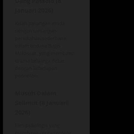
Uang Passolo (8
Januari 2026)
Kisah pasangan muda
dengan tantangan
pernikahan sederhana
dalam budaya Bugis
Makassar, yang membawa
drama keluarga dekat
dengan kehidupan
penonton.
Musuh Dalam
Selimut (8 Januari
2026)
Film psikologis yang
membawa cerita tentang