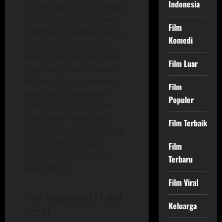
Indonesia
Doomsday
. Film ini menjadi
titik besar dalam Marvel
Film
Cinematic Universe (MCU)
Komedi
karena menghadirkan
kembali karakter‑karakter
Film Luar
legendaris seperti Steve
Rogers (Captain America)
Film
yang diumumkan akan
Populer
kembali beraksi setelah
lama absen. Antisipasi
Film Terbaik
untuk film ini sangat tinggi
karena berhubungan
Film
dengan rencana naratif
Terbaru
besar MCU.
Film Viral
The Odyssey (17 Juli
Keluarga
2026)