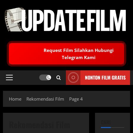
Skip
to
content
Request Film Silahkan Hubungi
Telegram Kami
NONTON FILM GRATIS
Primary
Menu
Home
Rekomendasi Film
Page 4
Rekomendasi Film
CARI