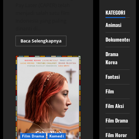
Pay Later (CAPER) telah
KATEGORI
menjadi salah satu film
Indonesia yang paling
Animasi
dinanti di...
Dokumenter
Read
Baca Selengkapnya
more
about
Drama
Check
Out
Korea
Sekarang,
Pay
Later:
Film
Fantasi
Seru
Tentang
Pinjaman
Film
yang
Mengubah
Segalanya!
Film Aksi
Film Drama
Film Horor
Film Drama
Komedi