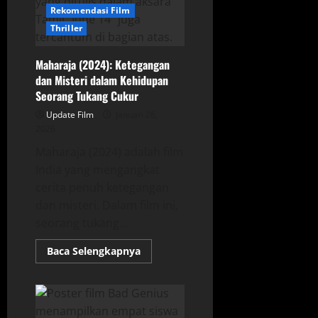
Rekomendasi Film
Thriller
Maharaja (2024): Ketegangan
dan Misteri dalam Kehidupan
Seorang Tukang Cukur
Update Film
Januari 26,
2026
Maharaja (2024) adalah film
India yang mengangkat
cerita penuh ketegangan
dan misteri. Dalam film ini,
seorang tukang...
Read
Baca Selengkapnya
more
about
Maharaja
(2024):
Ketegangan
dan