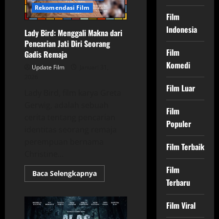
Rekomendasi Film
Film
Indonesia
Lady Bird: Menggali Makna dari
Pencarian Jati Diri Seorang
Film
Gadis Remaja
Komedi
Update Film
Januari 31,
2026
Film Luar
Lady Bird, film karya Greta
Gerwig, adalah sebuah
Film
cerita tentang pencarian
Populer
identitas seorang remaja
perempuan bernama
Film Terbaik
Christine...
Film
Read
Baca Selengkapnya
more
Terbaru
about
Lady
Bird:
Film Viral
Menggali
Makna