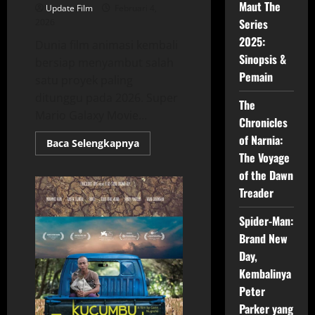
Maut The
Update Film
Februari 4,
Series
2026
2025:
Dunia film animasi kembali
Sinopsis &
bersiap menyambut salah
Pemain
satu proyek paling
ditunggu pada 2026. Super
The
Mario Galaxy Movie...
Chronicles
of Narnia:
Read
Baca Selengkapnya
more
The Voyage
about
Super
of the Dawn
Mario
Treader
Galaxy
Movie,
Film
Spider-Man:
Petualangan
Paling
Brand New
Dinanti
2026
Day,
Kembalinya
Peter
Parker yang