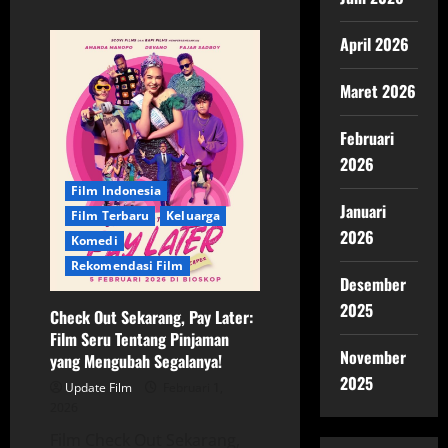
about
Kucumbu
Tubuh
April 2026
Indahku:
Menari
Untuk
Maret 2026
Kebebasan
Identitas
dan
Cinta
Februari
2026
Film Indonesia
Januari
Film Terbaru
Keluarga
2026
Komedi
Rekomendasi Film
Desember
2025
Check Out Sekarang, Pay Later:
Film Seru Tentang Pinjaman
November
yang Mengubah Segalanya!
2025
Update Film
Februari 1,
2026
Film Check Out Sekarang,