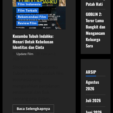
Patah Hati
Film Indonesia
Film Terbaik
GOBLIN 2:
Rekomendasi Film
Teror Lama
Review Film
Bangkit dan
Mengancam
Kucumbu Tubuh Indahku:
Keluarga
Menari Untuk Kebebasan
Sara
Identitas dan Cinta
Update Film
Februari 2,
2026
Sinopsis Film: Kucumbu
ARSIP
Tubuh Indahku adalah film
Indonesia yang
Agustus
mengisahkan perjalanan
2026
emosional dan fisik
seorang pria dalam...
Juli 2026
Read
Baca Selengkapnya
Juni 2026
more