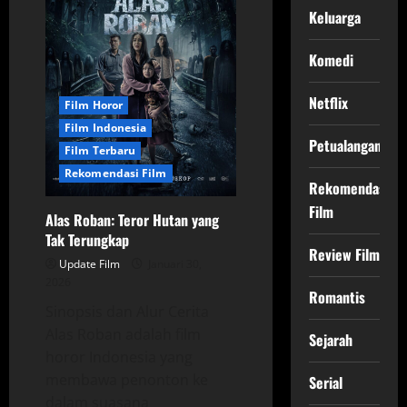
dari
Keluarga
Pencarian
Jati
Diri
Seorang
Komedi
Gadis
Remaja
Netflix
Film Horor
Film Indonesia
Petualangan
Film Terbaru
Rekomendasi Film
Rekomendasi
Film
Alas Roban: Teror Hutan yang
Tak Terungkap
Review Film
Update Film
Januari 30,
2026
Romantis
Sinopsis dan Alur Cerita
Alas Roban adalah film
Sejarah
horor Indonesia yang
membawa penonton ke
Serial
dalam suasana