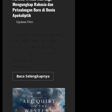
Mengungkap Rahasia dan
Petualangan Baru di Dunia
Apokaliptik
Update Film
Januari 29,
2026
Sinopsis: Petualangan Baru
yang Mendebarkan Film
Furiosa: A Mad Max Saga
membawa penonton
kembali ke dunia
apokaliptik...
Read
Baca Selengkapnya
more
about
Furiosa:
A
Mad
Max
Saga
–
Mengungkap
Rahasia