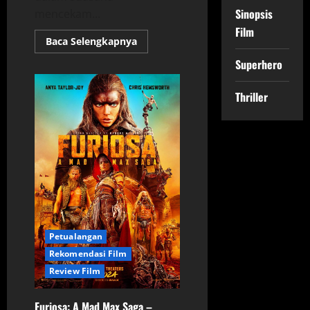
Sinopsis
mencekam...
Film
Read
Baca Selengkapnya
more
about
Superhero
Alas
Roban:
Teror
Thriller
Hutan
yang
Tak
Terungkap
Petualangan
Rekomendasi Film
Review Film
Furiosa: A Mad Max Saga –