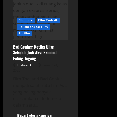
Misteri
dalam
Kehidupan
Seorang
Tukang
Cukur
Film Luar
Film Terbaik
Rekomendasi Film
Thriller
Bad Genius: Ketika Ujian
Sekolah Jadi Aksi Kriminal
Paling Tegang
Update Film
Januari 24,
2026
Film Thailand Bad Genius
menjadi salah satu film Asia
yang paling banyak
dibicarakan di Indonesia
dalam satu...
Read
Baca Selengkapnya