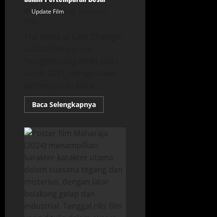
Update Film
Januari 27,
2026
The Battle at Lake Changjin
adalah film perang
Tiongkok yang dirilis pada
tahun 2021, mengisahkan
pertempuran besar...
Read
Baca Selengkapnya
more
about
Mengenal
‘The
Battle
at
Lake
Changjin’:
Pahlawan
Tiongkok
dalam
Pertempuran
Besar