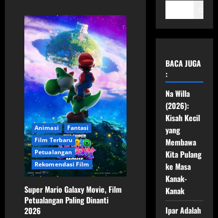
Cari
BACA JUGA
:
Na Willa
(2026):
Kisah Kecil
Animasi
Fantasi
yang
Film Terbaru
Membawa
Petualangan
Kita Pulang
Rekomendasi Film
ke Masa
Kanak-
Super Mario Galaxy Movie, Film
Kanak
Petualangan Paling Dinanti
Ipar Adalah
2026