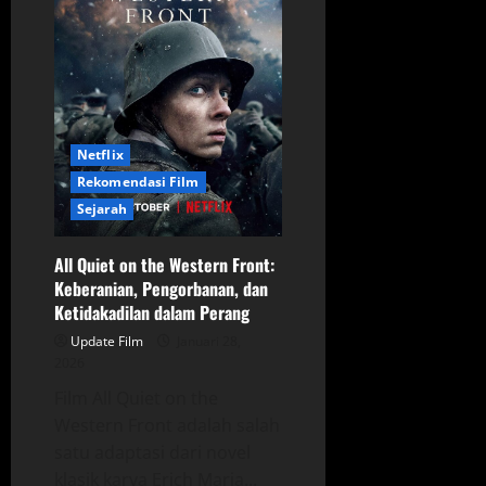
dan
Petualangan
Baru
di
Dunia
Apokaliptik
Netflix
Rekomendasi Film
Sejarah
All Quiet on the Western Front:
Keberanian, Pengorbanan, dan
Ketidakadilan dalam Perang
Update Film
Januari 28,
2026
Film All Quiet on the
Western Front adalah salah
satu adaptasi dari novel
klasik karya Erich Maria...