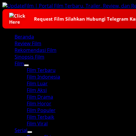
Skip
to
content
Request Film Silahkan Hubungi Telegram K
Primary
Beranda
Menu
Review Film
Rekomendasi Film
Sinopsis Film
Film
Film Terbaru
Film Indonesia
Film Luar
Film Aksi
Film Drama
Film Horor
Film Populer
Film Terbaik
Film Viral
Serial