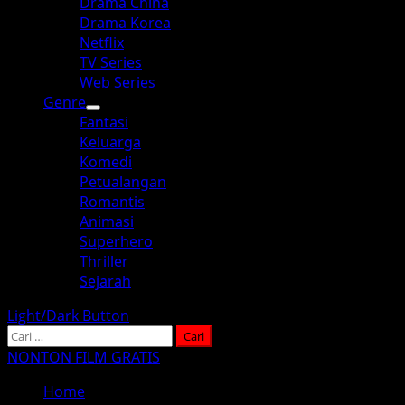
Drama China
Drama Korea
Netflix
TV Series
Web Series
Genre
Fantasi
Keluarga
Komedi
Petualangan
Romantis
Animasi
Superhero
Thriller
Sejarah
Light/Dark Button
Cari
untuk:
NONTON FILM GRATIS
Home