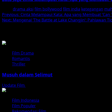
Tags:
drama aksi
film bollywood
film india
ketegangan
mah
Post
Previous:
Cinta Melampaui Kata: Apa yang Membuat ‘Can Th
Next:
Mengenal ‘The Battle at Lake Changjin’: Pahlawan 
navigation
BACA JUGA
Film Drama
Romantis
Thriller
Musuh dalam Selimut
Update Film
Juli 28, 2026
Film Indonesia
Film Populer
Rekomendasi Film