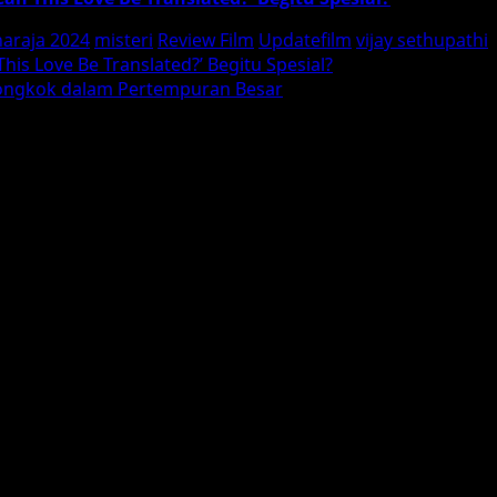
araja 2024
misteri
Review Film
Updatefilm
vijay sethupathi
is Love Be Translated?’ Begitu Spesial?
Tiongkok dalam Pertempuran Besar