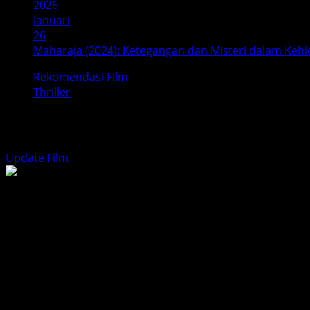
2026
Januari
26
Maharaja (2024): Ketegangan dan Misteri dalam Keh
Rekomendasi Film
Thriller
Maharaja (2024): Ketegangan dan M
Update Film
Januari 26, 2026
4 minutes read
Poster film Maharaja menampilkan deretan karakter utam
thriller, film ini menggambarkan kisah yang penuh dengan 
Maharaja
(2024) adalah film India yang mengangkat cerit
serangkaian kejadian yang tak terduga. Dari situasi yan
menggugah rasa penasaran penonton.
Sinopsis Singkat: Kehidupan yang Ter