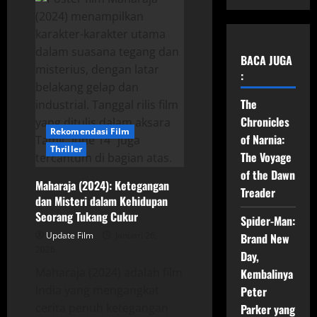
BACA JUGA
:
The
Chronicles
Rekomendasi Film
of Narnia:
Thriller
The Voyage
of the Dawn
Maharaja (2024): Ketegangan
Treader
dan Misteri dalam Kehidupan
Seorang Tukang Cukur
Spider-Man:
Update Film
Januari 26,
Brand New
2026
Day,
Maharaja (2024) adalah film
Kembalinya
India yang mengangkat
Peter
cerita penuh ketegangan
Parker yang