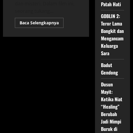
dan misteri. Dalam film ini,
Patah Hati
seorang tukang...
GOBLIN 2:
Read
Baca Selengkapnya
Teror Lama
more
Bangkit dan
about
Maharaja
Mengancam
(2024):
Ketegangan
Keluarga
dan
Misteri
Sara
dalam
Kehidupan
Seorang
Badut
Tukang
Gendong
Cukur
Dusun
Mayit:
Ketika Niat
“Healing”
Berubah
Jadi Mimpi
Buruk di