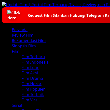
Skip
to
content
Request Film Silahkan Hubungi Telegram K
Primary
Beranda
Menu
Review Film
Rekomendasi Film
Sinopsis Film
Film
Film Terbaru
Film Indonesia
Film Luar
Film Aksi
Film Drama
Film Horor
Film Populer
Film Terbaik
Film Viral
Serial