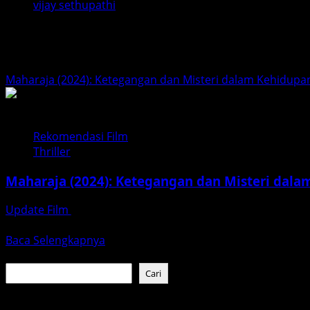
vijay sethupathi
vijay sethupathi
Maharaja (2024): Ketegangan dan Misteri dalam Kehidup
Rekomendasi Film
Thriller
Maharaja (2024): Ketegangan dan Misteri dal
Update Film
Januari 26, 2026
Maharaja (2024) adalah film India yang mengangkat cerita 
Read
Baca Selengkapnya
more
Cari
about
Cari
Maharaja
(2024):
Baca Juga :