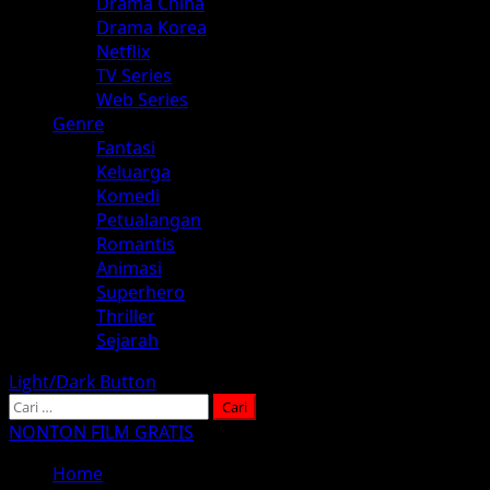
Drama China
Drama Korea
Netflix
TV Series
Web Series
Genre
Fantasi
Keluarga
Komedi
Petualangan
Romantis
Animasi
Superhero
Thriller
Sejarah
Light/Dark Button
Cari
untuk:
NONTON FILM GRATIS
Home