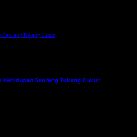
an Seorang Tukang Cukur
am Kehidupan Seorang Tukang Cukur
penuh ketegangan dan misteri. Dalam film ini, seorang tukan