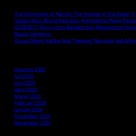
Ketegangan
dan
The Chronicles of Narnia: The Voyage of the Dawn T
Misteri
Spider-Man: Brand New Day, Kembalinya Peter Parke
dalam
GOBLIN 2: Teror Lama Bangkit dan Mengancam Kelu
Kehidupan
Badut Gendong
Seorang
Dusun Mayit: Ketika Niat “Healing” Berubah Jadi Mi
Tukang
Cukur
Arsip
Agustus 2026
Juli 2026
Juni 2026
April 2026
Maret 2026
Februari 2026
Januari 2026
Desember 2025
November 2025