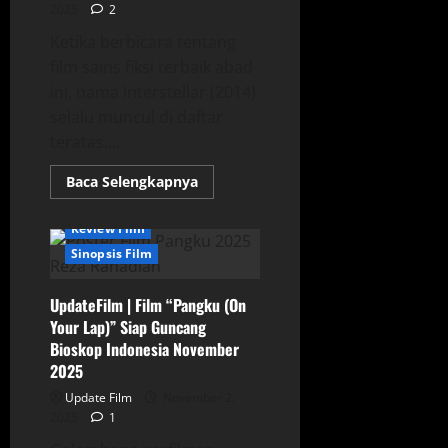
2025
2
Ketika berbicara tentang
film sains fiksi terbaik abad
ini, nama Interstellar (2014)
selalu muncul di daftar
Film Drama
teratas....
Film Indonesia
Film Terbaru
Read
Baca Selengkapnya
more
Rekomendasi Film
about
UpdateFilm
Review Film
|
Interstellar:
Sinopsis Film
Film
Sains
dan
UpdateFilm | Film “Pangku (On
Emosi
yang
Your Lap)” Siap Guncang
Tak
Bioskop Indonesia November
Lekang
oleh
2025
Waktu
Update Film
November 2,
2025
1