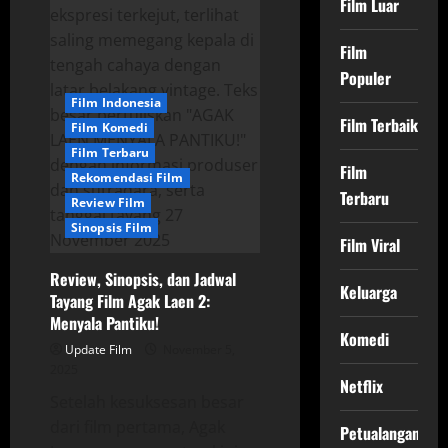
Film Luar
(2025)
Film
Populer
Film Indonesia
Film Terbaik
Film Komedi
Film Terbaru
Film
Rekomendasi Film
Terbaru
Review Film
Sinopsis Film
Film Viral
Review, Sinopsis, dan Jadwal
Keluarga
Tayang Film Agak Laen 2:
Menyala Pantiku!
Komedi
Update Film
November 5,
2025
Netflix
Setelah kesuksesan besar
dari film pertama, Agak
Petualangan