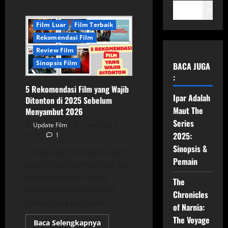
Cari
Film Luar
Film Terbaik
Rekomendasi Film
Review Film
Sinopsis Film
BACA JUGA
:
5 Rekomendasi Film yang Wajib
Ipar Adalah
Ditonton di 2025 Sebelum
Maut The
Menyambut 2026
Series
Update Film
November 9,
2025:
2025
1
Sinopsis &
Tahun 2025 menjadi salah
Pemain
satu tahun paling sibuk dan
menarik dalam dunia
The
perfilman internasional.
Chronicles
Setelah era pandemi...
of Narnia:
The Voyage
Read
Baca Selengkapnya