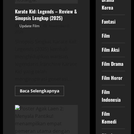
Korea
Karate Kid: Legends – Review &
Sinopsis Lengkap (2025)
Fantasi
Update Film
November 6,
2025
Film
Sinopsis Singkat Karate Kid:
Legends (2025) kembali
Film Aksi
menghidupkan warisan
Film Drama
legendaris franchise Karate
Kid yang telah
Film Horor
menginspirasi generasi...
Read
Baca Selengkapnya
Film
more
about
Indonesia
Karate
Kid:
Legends
Film
–
Review
Komedi
&
Sinopsis
Lengkap