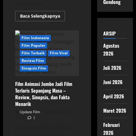
Gendong
di perfilman...
Read
Baca Selengkapnya
more
about
Film
KKN
ARSIP
di
Film Indonesia
Desa
Agustus
Penari
Film Populer
–
2026
Film Terbaik
Film Viral
Fenomena
Mistis
Review Film
yang
Mengguncang
Juli 2026
Sinopsis Film
Layar
Lebar
Juni 2026
Film Animasi Jumbo Jadi Film
Terlaris Sepanjang Masa –
April 2026
Review, Sinopsis, dan Fakta
Menarik
Maret 2026
Update Film
November 7,
2025
1
Februari
Film animasi “Jumbo” baru-
2026
baru ini mencatatkan