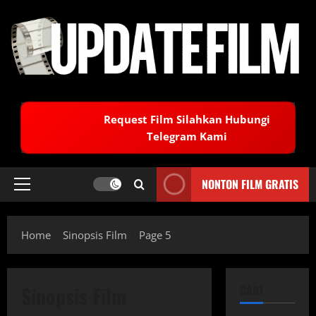
Skip
to
content
Request Film Silahkan Hubungi
Telegram Kami
NONTON FILM GRATIS
Primary
Menu
Home
Sinopsis Film
Page 5
Sinopsis Film
CARI