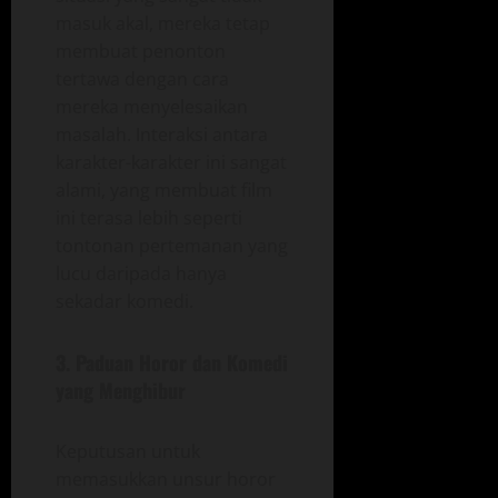
masuk akal, mereka tetap
membuat penonton
tertawa dengan cara
mereka menyelesaikan
masalah. Interaksi antara
karakter-karakter ini sangat
alami, yang membuat film
ini terasa lebih seperti
tontonan pertemanan yang
lucu daripada hanya
sekadar komedi.
3.
Paduan Horor dan Komedi
yang Menghibur
Keputusan untuk
memasukkan unsur horor