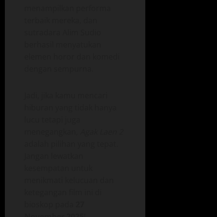
menampilkan performa
terbaik mereka, dan
sutradara Alim Sudio
berhasil menyatukan
elemen horor dan komedi
dengan sempurna.
Jadi, jika kamu mencari
hiburan yang tidak hanya
lucu tetapi juga
menegangkan,
Agak Laen 2
adalah pilihan yang tepat.
Jangan lewatkan
kesempatan untuk
menikmati kelucuan dan
ketegangan film ini di
bioskop pada
27
November 2025
!