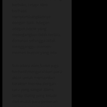
berisiko, tetapi Alim
berhasil
menyeimbangkannya
dengan baik. Adegan-
adegan horor yang
menegangkan tidak terlalu
dominan sehingga tidak
mengganggu momen-
momen humor yang ada.
Sutradara Alim Sudio juga
berhasil mengarahkan para
aktor untuk memainkan
karakter mereka dengan
cara yang sangat alami.
Setiap dialog yang keluar
dari mulut para pemeran