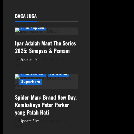
a
BACA JUGA
v
Film
Film Indonesia
Film Populer
i
g
Ipar Adalah Maut The Series
2025: Sinopsis & Pemain
a
Update Film
Film
Film Aksi
Agustus 8,
2026
t
Film Populer
Film Terbaru
Film Viral
i
Superhero
o
Spider-Man: Brand New Day,
Kembalinya Peter Parker
n
yang Patah Hati
Update Film
Film
Film Horor
Agustus 3,
2026
Film Populer