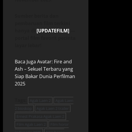
Sumber berita dan
pembaruan film terkini
hanya di
[UPDATEFILM]
—
portal film favorit pecinta
layar lebar!
Baca Juga Avatar: Fire and
Ash – Sekuel Terbaru yang
Siap Bakar Dunia Perfilman
2025
Tags:
Agak Laen 2
Agak Laen
2 bioskop
Agak Laen 2 trailer
Ernest Prakasa Agak Laen 2
Film Agak Laen 2
Film horor