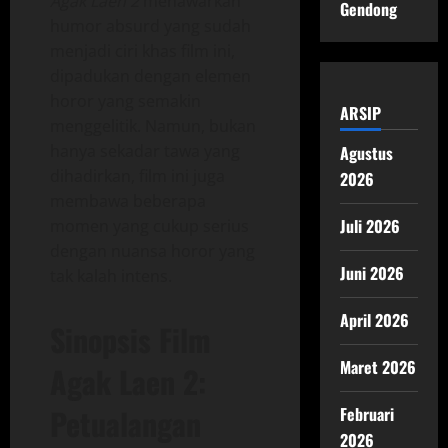
Agak Laen 2
menawarkan
Gendong
humor absurd yang sudah
menjadi ciri khas film ini,
dipadukan dengan elemen
horor yang semakin
ARSIP
menggelitik. Namun, bukan
hanya sekadar tawa yang
Agustus
dihadirkan, film ini juga
2026
membawa beberapa
Juli 2026
momen yang cukup serius
dengan nuansa horor yang
Juni 2026
tak kalah intens.
April 2026
Sinopsis Film
Maret 2026
Agak Laen 2:
Petualangan
Februari
2026