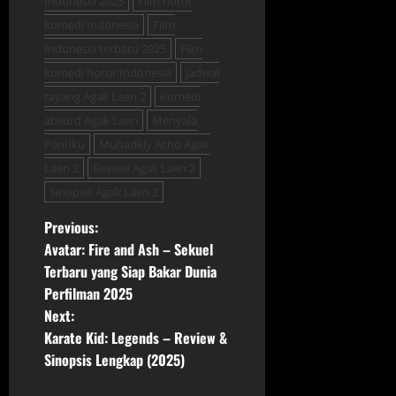
Indonesia 2025
Film horor
komedi Indonesia
Film
Indonesia terbaru 2025
Film
komedi horor Indonesia
jadwal
tayang Agak Laen 2
Komedi
absurd Agak Laen
Menyala
Pantiku
Muhadkly Acho Agak
Laen 2
Review Agak Laen 2
Sinopsis Agak Laen 2
P
Previous:
Avatar: Fire and Ash – Sekuel
o
Terbaru yang Siap Bakar Dunia
Perfilman 2025
s
Next:
t
Karate Kid: Legends – Review &
Sinopsis Lengkap (2025)
n