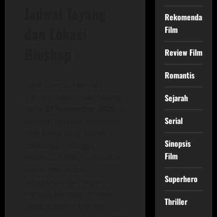
Jadwal Tayang
Rekomendasi
dan Lokasi
Film
Bioskop
Review Film
Romantis
Agak Laen 2: Menyala
Pantiku!
akan mulai tayang
Sejarah
pada
27 November 2025
di
Serial
seluruh bioskop Indonesia.
Bagi kamu yang sudah
Sinopsis
menunggu-nunggu
Film
kelanjutan film ini, pastikan
untuk menandai
Superhero
tanggalnya dan segera
menuju bioskop terdekat.
Thriller
Dengan genre komedi-