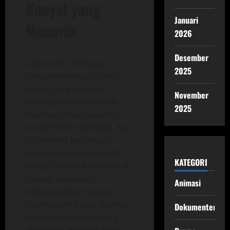
Konyol yang
Januari
Menarik
2026
Desember
Agak Laen 2
dimulai
2025
dengan kelompok teman-
teman yang kembali
November
melanjutkan kehidupan
2025
mereka setelah kejadian
konyol di film pertama. Kali
ini, mereka berencana
untuk membuka sebuah
KATEGORI
tempat wisata berhantu di
daerah pedesaan,
Animasi
berharap bisa meraup
keuntungan besar. Namun,
Dokumenter
seperti yang sudah bisa