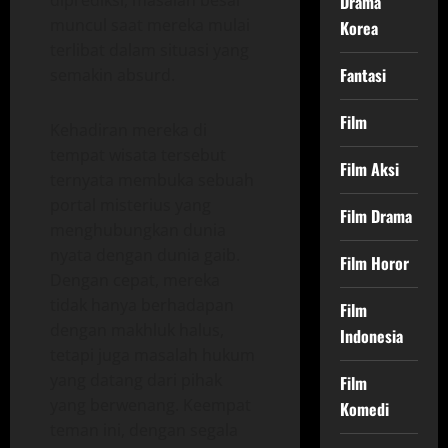
diprediksi, masalah besar
Drama
muncul saat mereka mulai
Korea
terlibat dalam situasi yang
Fantasi
semakin absurd.
Film
Kehadiran mereka di
tempat wisata tersebut
Film Aksi
ternyata membuka sebuah
portal misterius yang
Film Drama
menghubungkan dunia
nyata dengan dunia gaib.
Film Horor
Dengan cepat, mereka
tidak hanya berhadapan
Film
dengan makhluk halus,
Indonesia
tetapi juga masalah hukum
yang datang dari pihak
Film
yang berwenang. Keempat
Komedi
teman ini, dengan segala