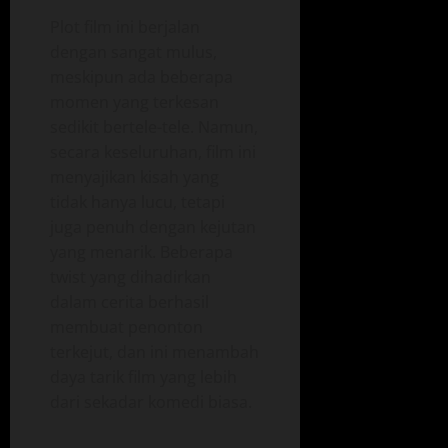
Plot film ini berjalan
dengan sangat mulus,
meskipun ada beberapa
momen yang terkesan
sedikit bertele-tele. Namun,
secara keseluruhan, film ini
menyajikan kisah yang
tidak hanya lucu, tetapi
juga penuh dengan kejutan
yang menarik. Beberapa
twist yang dihadirkan
dalam cerita berhasil
membuat penonton
terkejut, dan ini menambah
daya tarik film yang lebih
dari sekadar komedi biasa.