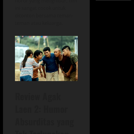
horor yang menghibur, film
ini sangat cocok untuk
ditonton bersama teman-
teman atau keluarga.
Review Agak
Laen 2: Humor
Absurditas yang
Tak Terlupakan