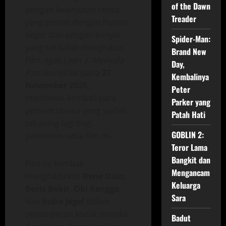
of the Dawn
dengan kelanjutan cerita
Treader
yang penuh dengan humor
segar dan adegan konyol
Spider-Man:
yang tak kalah menghibur.
Brand New
Film
Agak Laen 2: Menyala
Day,
Pantiku!
dirilis pada
27
Kembalinya
November 2025
,
Peter
membawa kembali para
Parker yang
pemain utama yang sudah
Patah Hati
tak asing lagi bagi
GOBLIN 2:
penonton setia film ini.
Teror Lama
Bangkit dan
Film ini kembali
Mengancam
menghadirkan
Bene Dion
,
Keluarga
Boris Bokir
,
Oki Rengga
,
Sara
dan
Indra Jegel
dalam
peran-peran kocak mereka.
Badut