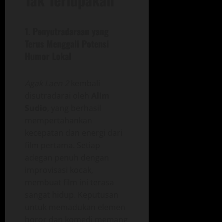
1.
Penyutradaraan yang
Terus Menggali Potensi
Humor Lokal
Agak Laen 2
kembali
disutradarai oleh
Alim
Sudio
, yang berhasil
mempertahankan
kecepatan dan energi dari
film pertama. Setiap
adegan penuh dengan
improvisasi kocak,
membuat film ini terasa
sangat hidup. Keputusan
untuk memadukan elemen
horor dan komedi memang