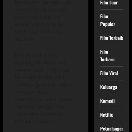
kekonyolan dan kelucuan
Film Luar
mereka, harus mencari
Film
cara untuk keluar dari
Populer
situasi tersebut tanpa
kehilangan nyawa atau
Film Terbaik
reputasi.
Film
Film ini tidak hanya
Terbaru
menyuguhkan momen-
momen tawa, tetapi juga
Film Viral
beberapa adegan yang
menegangkan dan sedikit
Keluarga
menyeramkan,
memadukan unsur komedi
Komedi
dan horor yang jarang
ditemukan dalam film
Netflix
komedi Indonesia.
Petualangan