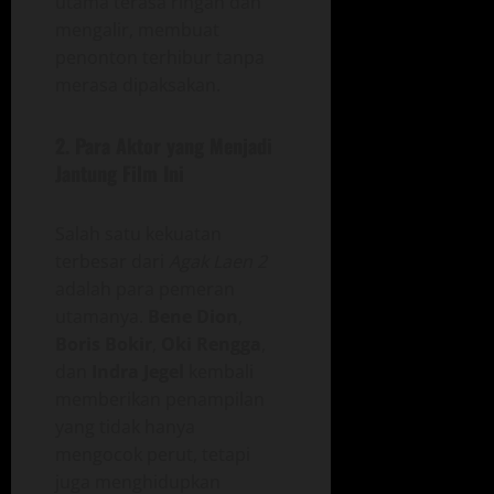
utama terasa ringan dan
mengalir, membuat
penonton terhibur tanpa
merasa dipaksakan.
2.
Para Aktor yang Menjadi
Jantung Film Ini
Salah satu kekuatan
terbesar dari
Agak Laen 2
adalah para pemeran
utamanya.
Bene Dion
,
Boris Bokir
,
Oki Rengga
,
dan
Indra Jegel
kembali
memberikan penampilan
yang tidak hanya
mengocok perut, tetapi
juga menghidupkan