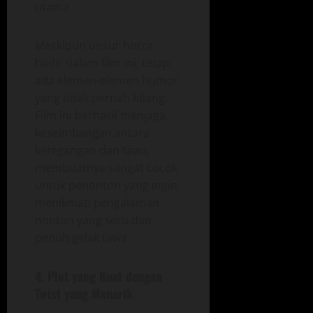
utama.
Meskipun unsur horor
hadir dalam film ini, tetap
ada elemen-elemen humor
yang tidak pernah hilang.
Film ini berhasil menjaga
keseimbangan antara
ketegangan dan tawa,
membuatnya sangat cocok
untuk penonton yang ingin
menikmati pengalaman
nonton yang seru dan
penuh gelak tawa.
4.
Plot yang Kuat dengan
Twist yang Menarik