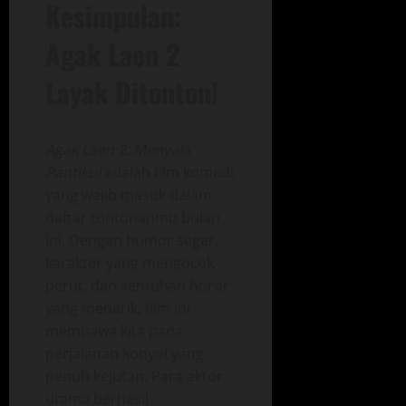
Kesimpulan:
Agak Laen 2
Layak Ditonton!
Agak Laen 2: Menyala
Pantiku!
adalah film komedi
yang wajib masuk dalam
daftar tontonanmu bulan
ini. Dengan humor segar,
karakter yang mengocok
perut, dan sentuhan horor
yang menarik, film ini
membawa kita pada
perjalanan konyol yang
penuh kejutan. Para aktor
utama berhasil