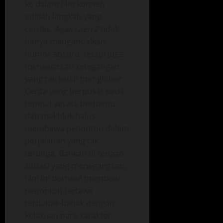
ke dalam film komedi
adalah langkah yang
cerdas.
Agak Laen 2
tidak
hanya mengandalkan
humor absurd, tetapi juga
menawarkan ketegangan
yang tak kalah menghibur.
Cerita yang berpusat pada
tempat wisata berhantu
dan makhluk halus
membawa penonton dalam
perjalanan yang tak
terduga. Bahkan di tengah
situasi yang menegangkan,
film ini berhasil membuat
penonton tertawa
terbahak-bahak dengan
kelakuan para karakter