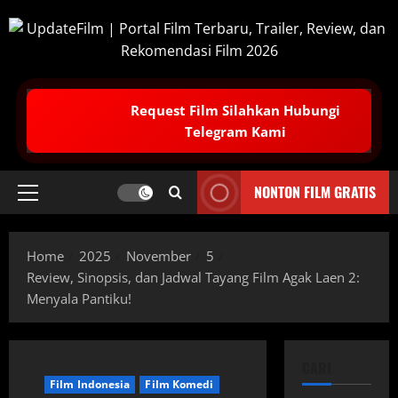
Skip
to
content
Request Film Silahkan Hubungi
Telegram Kami
NONTON FILM GRATIS
Primary
Menu
Home
2025
November
5
Review, Sinopsis, dan Jadwal Tayang Film Agak Laen 2:
Menyala Pantiku!
CARI
Film Indonesia
Film Komedi