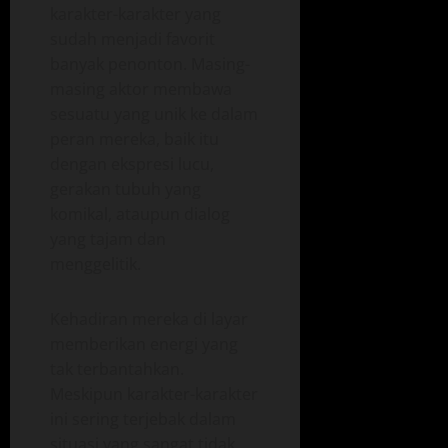
karakter-karakter yang
sudah menjadi favorit
banyak penonton. Masing-
masing aktor membawa
sesuatu yang unik ke dalam
peran mereka, baik itu
dengan ekspresi lucu,
gerakan tubuh yang
komikal, ataupun dialog
yang tajam dan
menggelitik.
Kehadiran mereka di layar
memberikan energi yang
tak terbantahkan.
Meskipun karakter-karakter
ini sering terjebak dalam
situasi yang sangat tidak