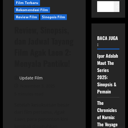
Film Terbaru
Cari
Rekomendasi Film
Review Film
Sinopsis Film
Review, Sinopsis,
BACA JUGA
dan Jadwal Tayang
:
Film Agak Laen 2:
Ipar Adalah
Menyala Pantiku!
Maut The
Series
2025:
Update Film
Sinopsis &
November 5, 2025
Pemain
5 minutes read
The
Setelah kesuksesan besar
Chronicles
dari film pertama,
Agak
of Narnia:
Laen
, para penonton kini
The Voyage
kembali disuguhkan