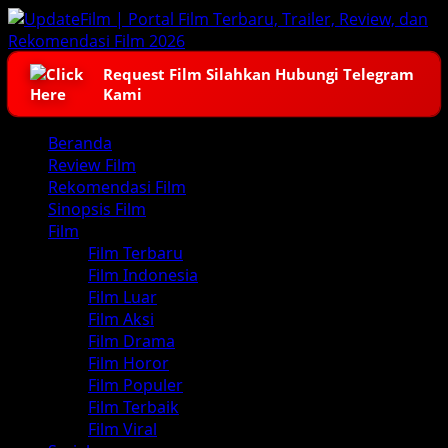
Skip
to
content
Request Film Silahkan Hubungi Telegram
Kami
Primary
Beranda
Menu
Review Film
Rekomendasi Film
Sinopsis Film
Film
Film Terbaru
Film Indonesia
Film Luar
Film Aksi
Film Drama
Film Horor
Film Populer
Film Terbaik
Film Viral