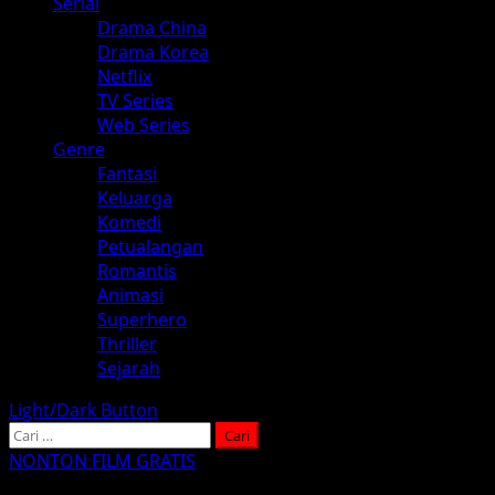
Serial
Drama China
Drama Korea
Netflix
TV Series
Web Series
Genre
Fantasi
Keluarga
Komedi
Petualangan
Romantis
Animasi
Superhero
Thriller
Sejarah
Light/Dark Button
Cari
untuk:
NONTON FILM GRATIS