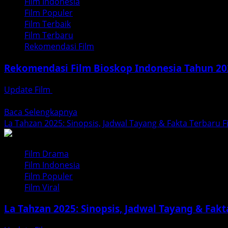
Film Indonesia
Suzanna
Film Populer
Santet:
Film Terbaik
Dosa
Film Terbaru
di
Rekomendasi Film
Atas
Dosa
Rekomendasi Film Bioskop Indonesia Tahun 20
—
Sinopsis
Update Film
Desember 30, 2025
&
Industri film Indonesia terus menunjukkan perkembangan 
Update
Read
Baca Selengkapnya
2026
more
La Tahzan 2025: Sinopsis, Jadwal Tayang & Fakta Terbaru 
about
Rekomendasi
Film Drama
Film
Film Indonesia
Bioskop
Film Populer
Indonesia
Film Viral
Tahun
2026,
La Tahzan 2025: Sinopsis, Jadwal Tayang & Fak
Dari
Horor