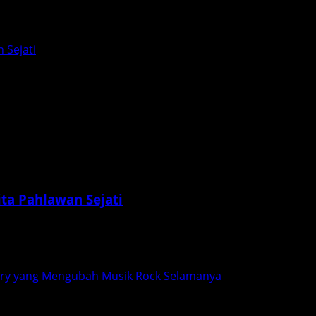
ng paling dinantikan sepanjang tahun 2025. Diproduksi oleh
 Sejati
ta Pahlawan Sejati
paling berpengaruh dalam dua dekade terakhir. Disutradarai
ury yang Mengubah Musik Rock Selamanya