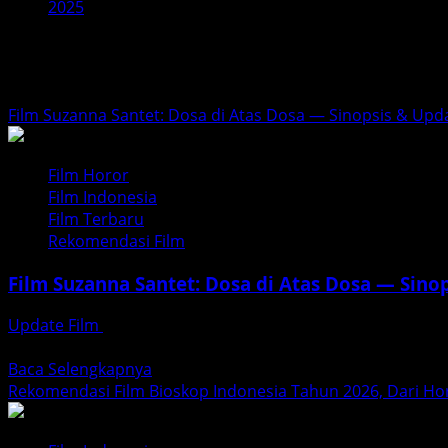
2025
Tahun:
2025
Film Suzanna Santet: Dosa di Atas Dosa — Sinopsis & Upd
Film Horor
Film Indonesia
Film Terbaru
Rekomendasi Film
Film Suzanna Santet: Dosa di Atas Dosa — Sino
Update Film
Desember 31, 2025
Film Suzanna Santet: Dosa di Atas Dosa menjadi salah sat
Read
Baca Selengkapnya
more
Rekomendasi Film Bioskop Indonesia Tahun 2026, Dari Ho
about
Film