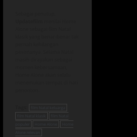
Sebagai penutup,
Updatefilm
menilai Home
Alone sebagai film Natal
klasik yang benar-benar tak
pernah kehilangan
pesonanya. Selama Natal
masih dirayakan sebagai
momen kebersamaan,
Home Alone akan selalu
menemukan tempat di hati
penonton.
Tags:
film Natal keluarga
film Natal klasik
film Natal
populer
Home Alone
Home
Alone relevan