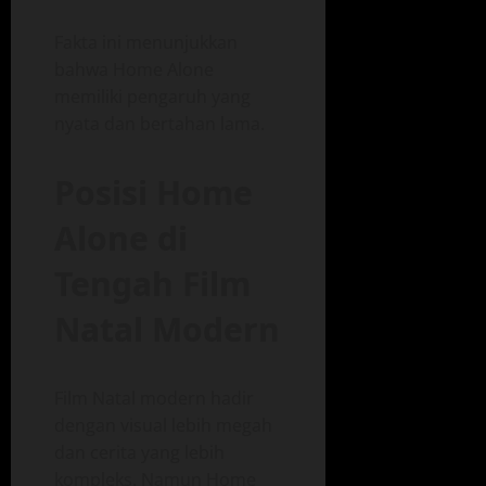
Fakta ini menunjukkan
bahwa Home Alone
memiliki pengaruh yang
nyata dan bertahan lama.
Posisi Home
Alone di
Tengah Film
Natal Modern
Film Natal modern hadir
dengan visual lebih megah
dan cerita yang lebih
kompleks. Namun Home