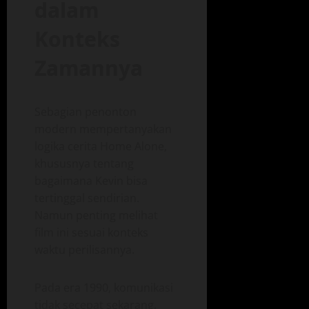
dalam
Konteks
Zamannya
Sebagian penonton
modern mempertanyakan
logika cerita Home Alone,
khususnya tentang
bagaimana Kevin bisa
tertinggal sendirian.
Namun penting melihat
film ini sesuai konteks
waktu perilisannya.
Pada era 1990, komunikasi
tidak secepat sekarang.