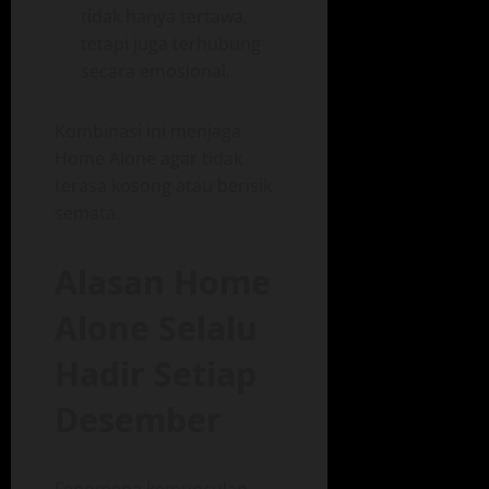
tidak hanya tertawa,
tetapi juga terhubung
secara emosional.
Kombinasi ini menjaga
Home Alone agar tidak
terasa kosong atau berisik
semata.
Alasan Home
Alone Selalu
Hadir Setiap
Desember
Fenomena kemunculan