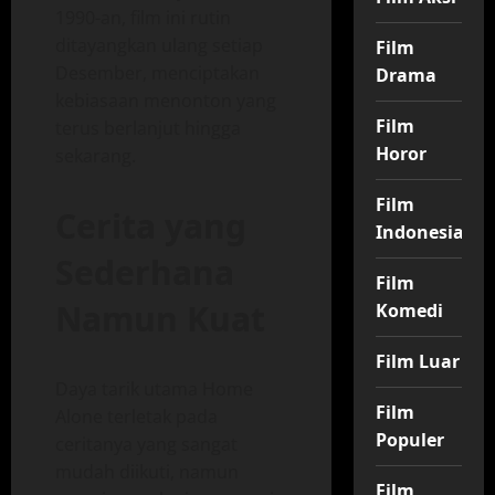
1990-an, film ini rutin
ditayangkan ulang setiap
Film
Desember, menciptakan
Drama
kebiasaan menonton yang
Film
terus berlanjut hingga
Horor
sekarang.
Film
Cerita yang
Indonesia
Sederhana
Film
Namun Kuat
Komedi
Film Luar
Daya tarik utama Home
Film
Alone terletak pada
Populer
ceritanya yang sangat
mudah diikuti, namun
Film