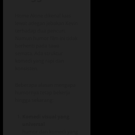
Home Alone dikenal luas
lewat adegan jebakan Kevin
terhadap dua pencuri.
Namun humor film ini tidak
berhenti pada tawa
semata. Ada struktur
komedi yang rapi dan
konsisten.
Beberapa alasan mengapa
humornya tetap bekerja
hingga sekarang:
Komedi visual yang
universal
humor dan komedi yang