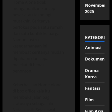
Home Alone tidak
November
mengandalkan konsep
2025
besar atau teknologi
mutakhir. Ceritanya
berfokus pada satu rumah
dan satu konflik keluarga.
KATEGORI
Namun justru
kesederhanaan ini
Animasi
membuat ceritanya mudah
dipahami dan cepat
Dokumenter
melekat di benak
Drama
penonton.
Korea
Keberhasilan Home Alone
Fantasi
di box office kala itu
membuka jalan bagi
Film
statusnya sebagai film
Natal klasik. Sejak awal
Film Aksi