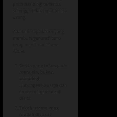
pada teknologi tertentu,
sehingga tidak cepat terasa
usang.
Ada beberapa faktor yang
membuat generasi baru
tetap menikmati Home
Alone:
Cerita yang fokus pada
manusia, bukan
teknologi
Hubungan keluarga dan
emosi menjadi pusat
cerita.
Tokoh utama yang
mudah disukai