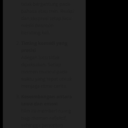
tidak bergantung pada
bahasa atau tren. Reaksi
dan ekspresi tetap lucu
meski ditonton
berulang kali.
Timing komedi yang
presisi
Adegan lucu tidak
dipaksakan. Setiap
momen muncul pada
waktu yang tepat untuk
menjaga ritme cerita.
Keseimbangan antara
tawa dan emosi
Film ini memberi ruang
bagi momen reflektif,
sehingga penonton