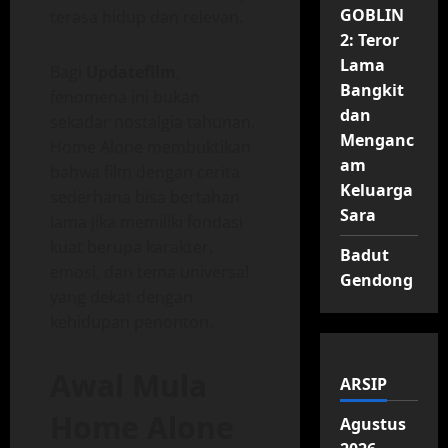
GOBLIN
terasa hidup dan relevan.
2: Teror
Lama
Bagi
Updatefilm
,
Bangkit
fenomena ini bukan
dan
sekadar nostalgia tahunan.
Menganc
Home Alone membuktikan
am
bahwa film dengan cerita
Keluarga
sederhana bisa bertahan
Sara
lama jika memiliki fondasi
kuat berupa karakter,
Badut
emosi, dan tema universal
Gendong
yang dekat dengan
kehidupan penonton.
Awal Mula
ARSIP
Home Alone
Agustus