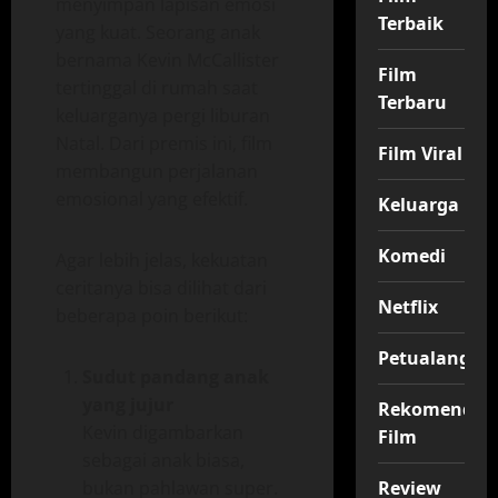
menyimpan lapisan emosi
Terbaik
yang kuat. Seorang anak
bernama Kevin McCallister
Film
tertinggal di rumah saat
Terbaru
keluarganya pergi liburan
Natal. Dari premis ini, film
Film Viral
membangun perjalanan
emosional yang efektif.
Keluarga
Komedi
Agar lebih jelas, kekuatan
ceritanya bisa dilihat dari
Netflix
beberapa poin berikut:
Petualangan
Sudut pandang anak
yang jujur
Rekomendas
Kevin digambarkan
Film
sebagai anak biasa,
bukan pahlawan super.
Review