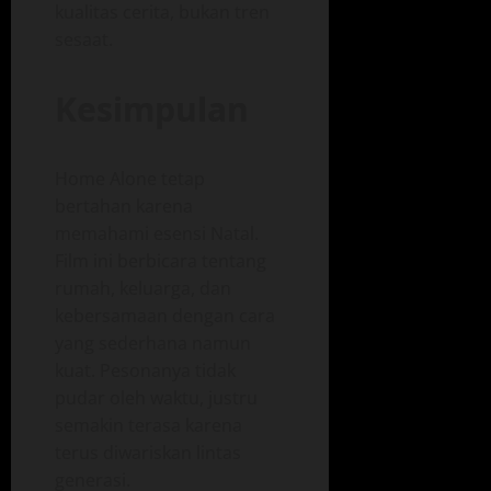
kualitas cerita, bukan tren
sesaat.
Kesimpulan
Home Alone tetap
bertahan karena
memahami esensi Natal.
Film ini berbicara tentang
rumah, keluarga, dan
kebersamaan dengan cara
yang sederhana namun
kuat. Pesonanya tidak
pudar oleh waktu, justru
semakin terasa karena
terus diwariskan lintas
generasi.