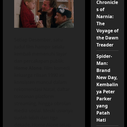
Chronicle
s of
Narnia:
The
Voyage of
the Dawn
Setiap Desember, satu
Treader
judul film hampir selalu
kembali memenuhi layar
Spider-
dan percakapan publik:
Man:
Home Alone
. Film komedi
Brand
keluarga rilisan 1990 ini
New Day,
konsisten muncul dalam
Kembalin
rekomendasi Natal, daftar
ya Peter
tontonan platform
Parker
streaming, hingga obrolan
yang
media sosial. Meski usianya
Patah
sudah lebih dari tiga
Hati
dekade, Home Alone tetap