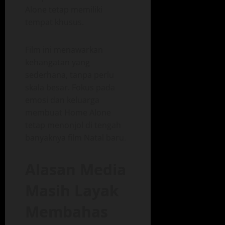
Alone tetap memiliki
tempat khusus.
Film ini menawarkan
kehangatan yang
sederhana, tanpa perlu
skala besar. Fokus pada
emosi dan keluarga
membuat Home Alone
tetap menonjol di tengah
banyaknya film Natal baru.
Alasan Media
Masih Layak
Membahas