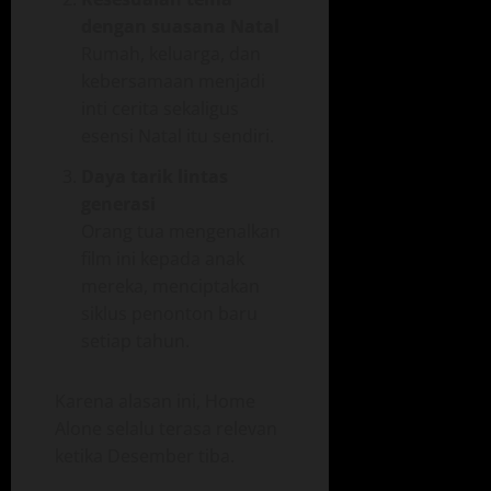
dengan suasana Natal
Rumah, keluarga, dan
kebersamaan menjadi
inti cerita sekaligus
esensi Natal itu sendiri.
Daya tarik lintas
generasi
Orang tua mengenalkan
film ini kepada anak
mereka, menciptakan
siklus penonton baru
setiap tahun.
Karena alasan ini, Home
Alone selalu terasa relevan
ketika Desember tiba.