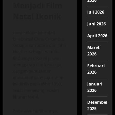
2026
Menjadi Film
Juli 2026
Natal Ikonik
Juni 2026
Home Alone lahir dari
April 2026
kolaborasi Chris Columbus
sebagai sutradara dan John
Maret
Hughes sebagai penulis.
2026
Keduanya dikenal piawai
menggarap film keluarga
Februari
dengan pendekatan
2026
emosional yang jujur. Film
ini dirilis pada akhir 1990,
Januari
tepat menjelang musim
2026
liburan Natal.
Desember
2025
Pada awal perilisannya,