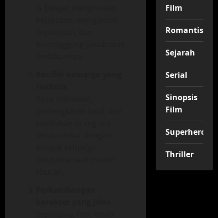
Ia belajar menghadapi
Film
ketakutan, mengambil
Romantis
keputusan, dan
bertanggung jawab atas
Sejarah
tindakannya.
Konflik keluarga yang
Serial
realistis
Sinopsis
Rasa diabaikan,
Film
pertengkaran kecil, dan
kesibukan orang tua
Superhero
terasa dekat dengan
banyak keluarga,
Thriller
terutama saat musim
liburan.
Perkembangan
karakter yang jelas
Sepanjang film, Kevin