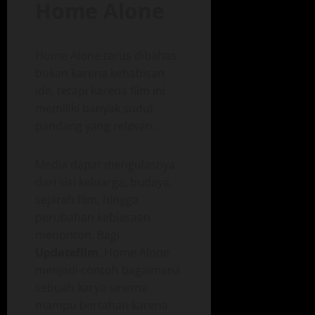
Home Alone
Home Alone terus dibahas
bukan karena kehabisan
ide, tetapi karena film ini
memiliki banyak sudut
pandang yang relevan.
Media dapat mengulasnya
dari sisi keluarga, budaya,
sejarah film, hingga
perubahan kebiasaan
menonton. Bagi
Updatefilm
, Home Alone
menjadi contoh bagaimana
sebuah karya sinema
mampu bertahan karena