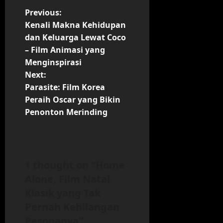
P
Previous:
Kenali Makna Kehidupan
o
dan Keluarga Lewat Coco
– Film Animasi yang
s
Menginspirasi
t
Next:
Parasite: Film Korea
n
Peraih Oscar yang Bikin
Penonton Merinding
a
v
i
1 thought on “
Home
Alone, Film Natal
g
Klasik yang Tak
a
Pernah Kehilangan
Pesonanya
”