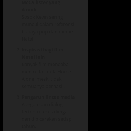
McCallister yang
ikonik
Sosok Kevin sering
muncul dalam referensi
budaya pop dan meme
Natal.
Inspirasi bagi film
Natal lain
Banyak film mencoba
meniru formula Home
Alone, meski tidak
semuanya berhasil.
Pengaruh lintas media
Adegan dan dialog
tertentu terus diingat
dan dibicarakan setiap
tahun.