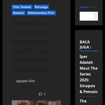
CARI
Film Terbaik
Keluarga
Komedi
Rekomendasi Film
Cari
Home Alone,
Film Natal
Klasik yang
BACA
JUGA :
Tak Pernah
Ipar
Kehilangan
Adalah
Pesonanya
Maut The
Series
2025:
Update Film
Sinopsis
Desember 23, 2025
& Pemain
5 minutes read
1
The