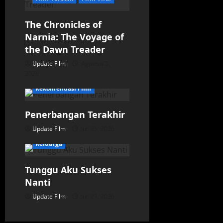
The Chronicles of
Narnia: The Voyage of
the Dawn Treader
Update Film
Film Indonesia
Agustus 5,
2026
Film Populer
Rekomendasi Film
Film
Film Indonesia
Penerbangan Terakhir
Film Komedi
Update Film
Juli 25, 2026
Film Terbaik
Film Viral
Keluarga
Tunggu Aku Sukses
Nanti
Update Film
Juli 21, 2026