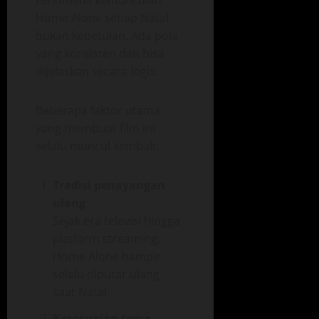
Home Alone setiap Natal
bukan kebetulan. Ada pola
yang konsisten dan bisa
dijelaskan secara logis.
Beberapa faktor utama
yang membuat film ini
selalu muncul kembali:
Tradisi penayangan
ulang
Sejak era televisi hingga
platform streaming,
Home Alone hampir
selalu diputar ulang
saat Natal.
Kesesuaian tema