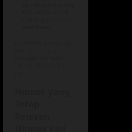
berubah dari anak yang
ingin sendiri menjadi
anak yang merindukan
keluarganya.
Pendekatan ini membuat
Home Alone terasa
manusiawi dan mudah
diterima oleh berbagai
usia.
Humor yang
Tetap
Relevan
Hingga Kini