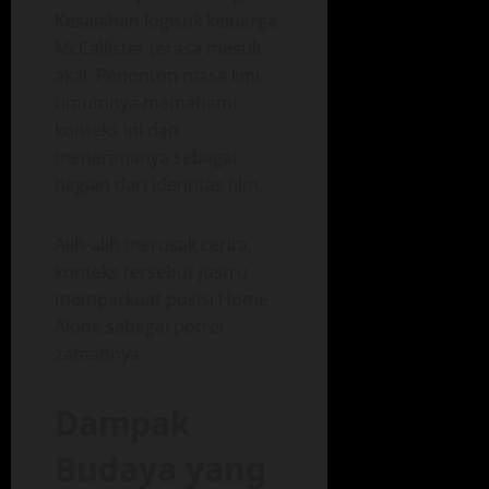
Kesalahan logistik keluarga
McCallister terasa masuk
akal. Penonton masa kini
umumnya memahami
konteks ini dan
menerimanya sebagai
bagian dari identitas film.
Alih-alih merusak cerita,
konteks tersebut justru
memperkuat posisi Home
Alone sebagai potret
zamannya.
Dampak
Budaya yang