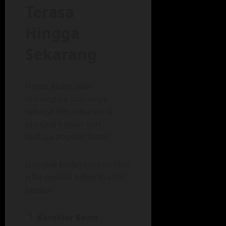
Terasa
Hingga
Sekarang
Home Alone telah
melampaui statusnya
sebagai film hiburan. Ia
menjadi bagian dari
budaya populer Natal.
Dampak budayanya terlihat
jelas melalui beberapa hal
berikut:
Karakter Kevin