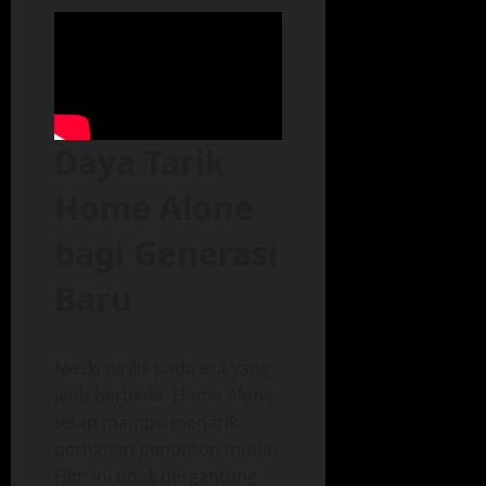
Daya Tarik
Home Alone
bagi Generasi
Baru
Meski dirilis pada era yang
jauh berbeda, Home Alone
tetap mampu menarik
perhatian penonton muda.
Film ini tidak bergantung