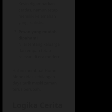
Kevin digambarkan
cerdas, namun tetap
memiliki kelemahan
yang realistis.
Pesan yang mudah
dipahami
Nilai tentang keluarga
dan empati tetap
relevan di era modern.
Hal ini membuat Home
Alone tidak kehilangan
daya tarik meski zaman
terus berubah.
Logika Cerita