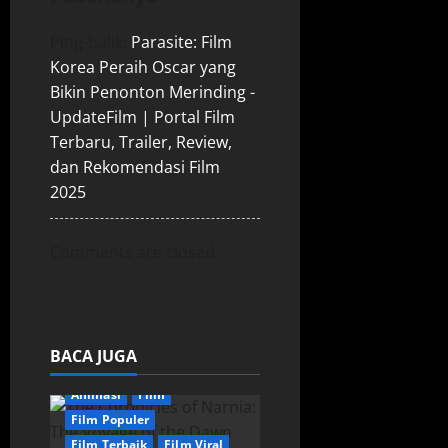
t
i
Ping-balik:
Parasite: Film
Korea Peraih Oscar yang
o
Bikin Penonton Merinding -
UpdateFilm | Portal Film
n
Terbaru, Trailer, Review,
dan Rekomendasi Film
2025
Comments are closed.
BACA JUGA
Animasi
Film
Film Populer
Film Terbaik
Film Viral