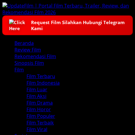
Skip
to
content
Request Film Silahkan Hubungi Telegram
Kami
Primary
Beranda
Menu
Review Film
Rekomendasi Film
Sinopsis Film
Film
Film Terbaru
Film Indonesia
Film Luar
Film Aksi
Film Drama
Film Horor
Film Populer
Film Terbaik
Film Viral