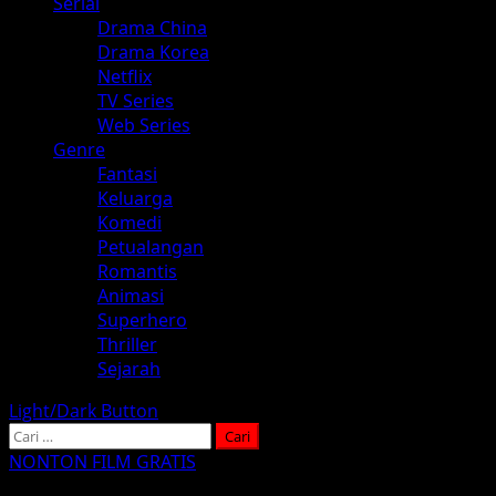
Serial
Drama China
Drama Korea
Netflix
TV Series
Web Series
Genre
Fantasi
Keluarga
Komedi
Petualangan
Romantis
Animasi
Superhero
Thriller
Sejarah
Light/Dark Button
Cari
untuk:
NONTON FILM GRATIS