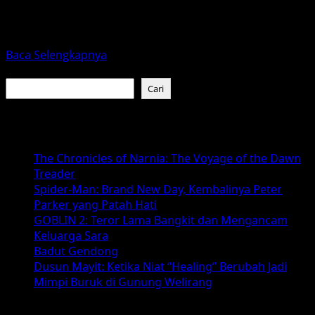
Setiap Desember, satu judul film hampir selalu kembali
memenuhi layar dan percakapan publik: Home Alone.
Film komedi...
Read
Baca Selengkapnya
more
Cari
about
Cari
Home
Alone,
Baca Juga :
Film
Natal
The Chronicles of Narnia: The Voyage of the Dawn
Klasik
Treader
yang
Spider-Man: Brand New Day, Kembalinya Peter
Tak
Parker yang Patah Hati
Pernah
GOBLIN 2: Teror Lama Bangkit dan Mengancam
Kehilangan
Keluarga Sara
Pesonanya
Badut Gendong
Dusun Mayit: Ketika Niat “Healing” Berubah Jadi
Mimpi Buruk di Gunung Welirang