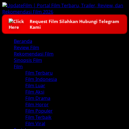
Skip
to
content
Request Film Silahkan Hubungi Telegram
Kami
Primary
Beranda
Menu
Review Film
Rekomendasi Film
Sinopsis Film
Film
Film Terbaru
Film Indonesia
Film Luar
Film Aksi
Film Drama
Film Horor
Film Populer
Film Terbaik
Film Viral