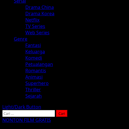
Serial
Drama China
Drama Korea
Netflix
TV Series
Web Series
Genre
Fantasi
Keluarga
Komedi
Petualangan
Romantis
Animasi
Superhero
Thriller
Sejarah
Light/Dark Button
Cari
untuk:
NONTON FILM GRATIS