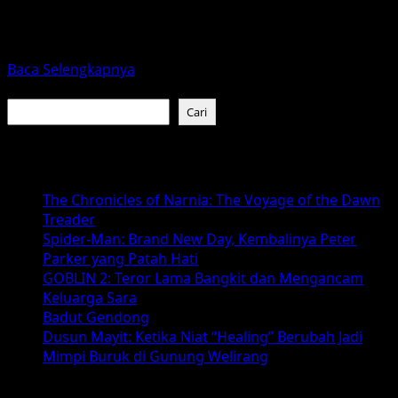
Setiap Desember, satu judul film hampir selalu kembali
memenuhi layar dan percakapan publik: Home Alone.
Film komedi...
Read
Baca Selengkapnya
more
Cari
about
Cari
Home
Alone,
Baca Juga :
Film
Natal
The Chronicles of Narnia: The Voyage of the Dawn
Klasik
Treader
yang
Spider-Man: Brand New Day, Kembalinya Peter
Tak
Parker yang Patah Hati
Pernah
GOBLIN 2: Teror Lama Bangkit dan Mengancam
Kehilangan
Keluarga Sara
Pesonanya
Badut Gendong
Dusun Mayit: Ketika Niat “Healing” Berubah Jadi
Mimpi Buruk di Gunung Welirang