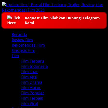
Skip
to
content
Request Film Silahkan Hubungi Telegram
Kami
Primary
Beranda
Menu
Review Film
Rekomendasi Film
Sinopsis Film
Film
Film Terbaru
Film Indonesia
Film Luar
Film Aksi
Film Drama
Film Horor
Film Populer
Film Terbaik
Film Viral