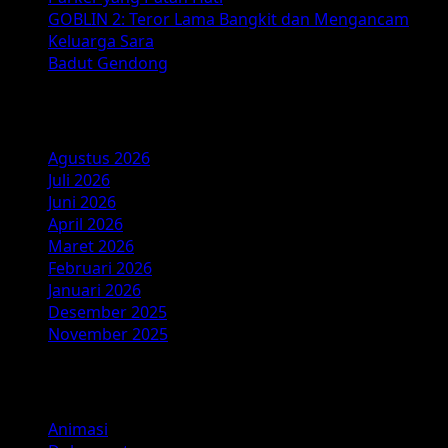
Menyala
GOBLIN 2: Teror Lama Bangkit dan Mengancam
Pantiku!
Keluarga Sara
Badut Gendong
Arsip
Agustus 2026
Juli 2026
Juni 2026
April 2026
Maret 2026
Februari 2026
Januari 2026
Desember 2025
November 2025
Kategori
Animasi