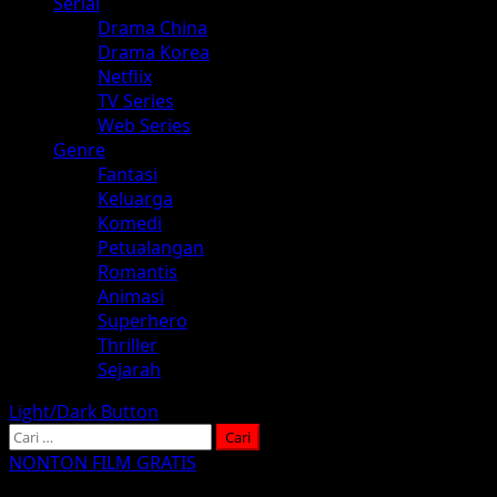
Serial
Drama China
Drama Korea
Netflix
TV Series
Web Series
Genre
Fantasi
Keluarga
Komedi
Petualangan
Romantis
Animasi
Superhero
Thriller
Sejarah
Light/Dark Button
Cari
untuk:
NONTON FILM GRATIS