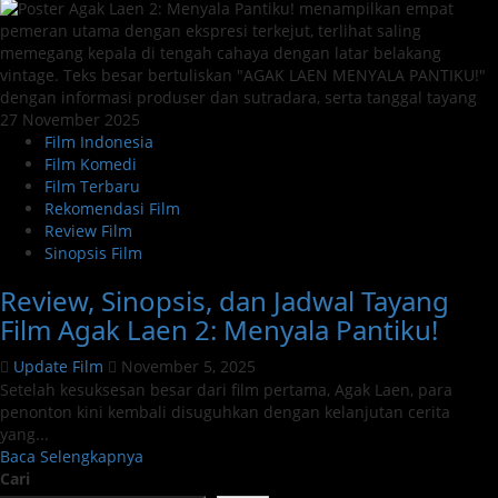
Comic
8
Revolution:
Santet
K4bin3t
—
Sekuel
Film Indonesia
Aksi
Film Komedi
Komedi
Film Terbaru
&
Rekomendasi Film
Horor
Review Film
2025
Sinopsis Film
Review, Sinopsis, dan Jadwal Tayang
Film Agak Laen 2: Menyala Pantiku!
Update Film
November 5, 2025
Setelah kesuksesan besar dari film pertama, Agak Laen, para
penonton kini kembali disuguhkan dengan kelanjutan cerita
yang...
Read
Baca Selengkapnya
more
Cari