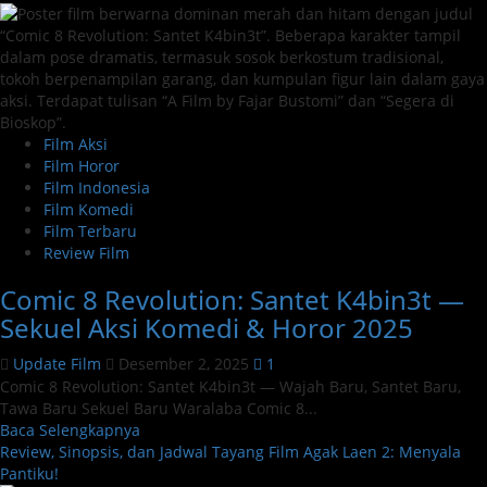
Setannya
Cuan:
Dari
Djoerig
Salawe
ke
Film
Film Aksi
Horor-
Film Horor
Komedi
Film Indonesia
dengan
Film Komedi
Sentuhan
Film Terbaru
Realitas
Review Film
Sosial
Comic 8 Revolution: Santet K4bin3t —
Sekuel Aksi Komedi & Horor 2025
Update Film
Desember 2, 2025
1
Comic 8 Revolution: Santet K4bin3t — Wajah Baru, Santet Baru,
Tawa Baru Sekuel Baru Waralaba Comic 8...
Read
Baca Selengkapnya
more
Review, Sinopsis, dan Jadwal Tayang Film Agak Laen 2: Menyala
about
Pantiku!