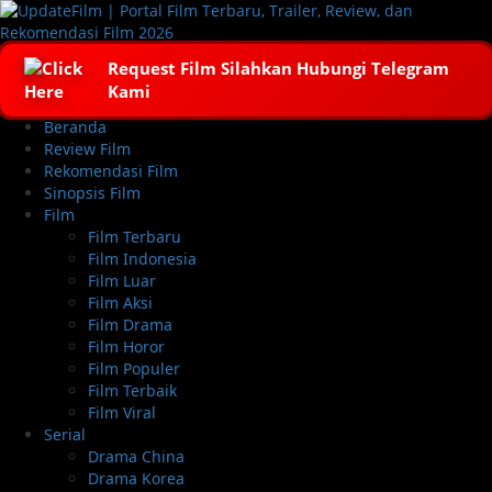
Skip
to
content
Request Film Silahkan Hubungi Telegram
Kami
Primary
Beranda
Menu
Review Film
Rekomendasi Film
Sinopsis Film
Film
Film Terbaru
Film Indonesia
Film Luar
Film Aksi
Film Drama
Film Horor
Film Populer
Film Terbaik
Film Viral
Serial
Drama China
Drama Korea