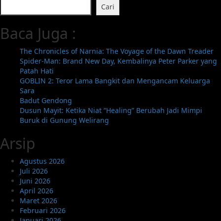
about
Cari
Review,
Sinopsis,
Baca Juga :
dan
Jadwal
Tayang
The Chronicles of Narnia: The Voyage of the Dawn Treader
Film
Spider-Man: Brand New Day, Kembalinya Peter Parker yang
Agak
Patah Hati
Laen
GOBLIN 2: Teror Lama Bangkit dan Mengancam Keluarga
2:
Sara
Menyala
Badut Gendong
Pantiku!
Dusun Mayit: Ketika Niat “Healing” Berubah Jadi Mimpi
Buruk di Gunung Welirang
Arsip
Agustus 2026
Juli 2026
Juni 2026
April 2026
Maret 2026
Februari 2026
Januari 2026