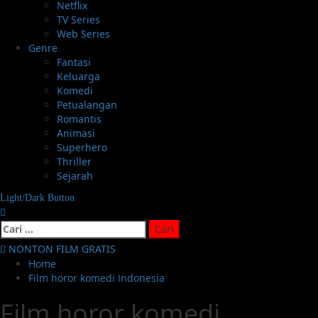
Netflix
TV Series
Web Series
Genre
Fantasi
Keluarga
Komedi
Petualangan
Romantis
Animasi
Superhero
Thriller
Sejarah
Light/Dark Button
Cari
untuk:
NONTON FILM GRATIS
Home
Film horor komedi Indonesia
Film horor komedi