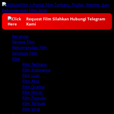
Skip
to
content
Request Film Silahkan Hubungi Telegram
Kami
Primary
Beranda
Menu
Review Film
Rekomendasi Film
Sinopsis Film
Film
Film Terbaru
Film Indonesia
Film Luar
Film Aksi
Film Drama
Film Horor
Film Populer
Film Terbaik
Film Viral