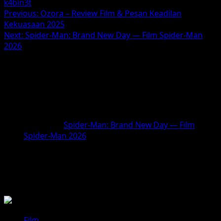
k4bin3t
Post
Previous:
Ozora – Review Film & Pesan Keadilan
Kekuasaan 2025
navigation
Next:
Spider-Man: Brand New Day — Film Spider-Man
2026
1 thought on “
Comic 8 Revolution:
Santet K4bin3t — Sekuel Aksi
Komedi & Horor 2025
”
Ping-balik:
Spider-Man: Brand New Day — Film
Spider-Man 2026
Comments are closed.
BACA JUGA
Film