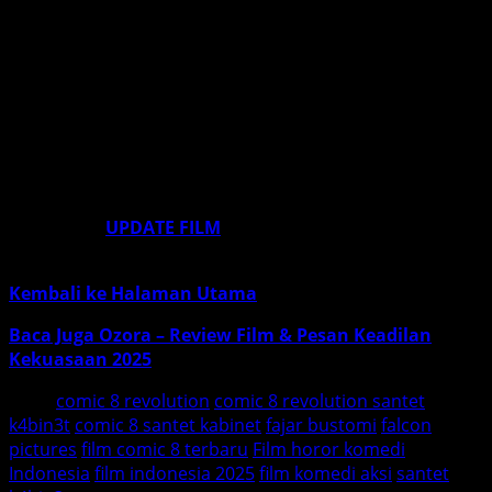
meski absurd — akan menentukan apakah film ini
sukses. Namun dari trailer, cast, dan konsep, semua
sinyal menunjukkan bahwa Santet K4bin3t siap
mengguncang bioskop akhir tahun.
Jadi, catat tanggalnya:
24 Desember 2025
. Siapkan
popcorn, teman atau keluarga, dan bersiaplah untuk
ngakak, kaget — atau mungkin menjerit sambil ketawa.
Ikuti terus
UPDATE FILM
biar gak ketinggalan berita &
update film lainnya!
Kembali ke Halaman Utama
Baca Juga Ozora – Review Film & Pesan Keadilan
Kekuasaan 2025
Tags:
comic 8 revolution
comic 8 revolution santet
k4bin3t
comic 8 santet kabinet
fajar bustomi
falcon
pictures
film comic 8 terbaru
Film horor komedi
Indonesia
film indonesia 2025
film komedi aksi
santet