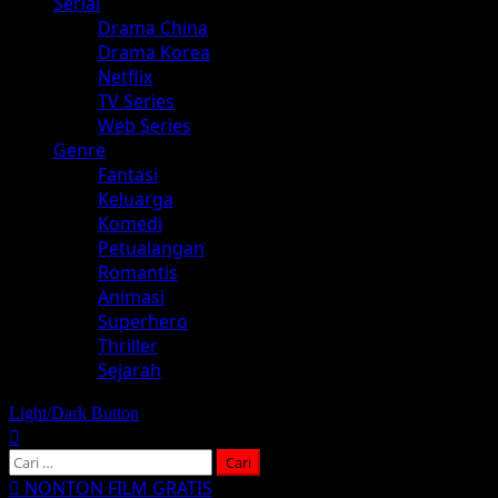
Serial
Drama China
Drama Korea
Netflix
TV Series
Web Series
Genre
Fantasi
Keluarga
Komedi
Petualangan
Romantis
Animasi
Superhero
Thriller
Sejarah
Light/Dark Button
Cari
untuk:
NONTON FILM GRATIS