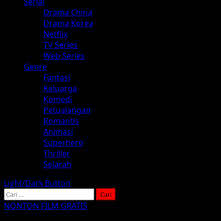
Serial
Drama China
Drama Korea
Netflix
TV Series
Web Series
Genre
Fantasi
Keluarga
Komedi
Petualangan
Romantis
Animasi
Superhero
Thriller
Sejarah
Light/Dark Button
Cari
untuk:
NONTON FILM GRATIS