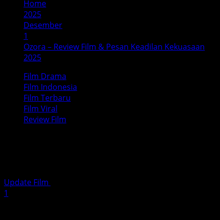
Home
2025
Desember
1
Ozora – Review Film & Pesan Keadilan Kekuasaan
2025
Film Drama
Film Indonesia
Film Terbaru
Film Viral
Review Film
Ozora – Review Film & Pesan
Keadilan Kekuasaan 2025
Update Film
Desember 1, 2025
4 minutes read
1
Ozora (2025) — Film yang Menguak