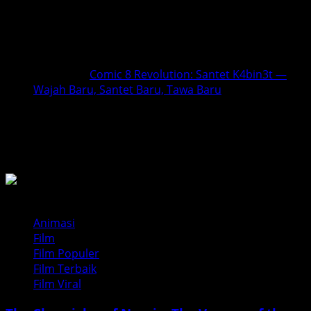
1 thought on “
Ozora – Review Film
& Pesan Keadilan Kekuasaan 2025
”
Ping-balik:
Comic 8 Revolution: Santet K4bin3t —
Wajah Baru, Santet Baru, Tawa Baru
Comments are closed.
BACA JUGA
Animasi
Film
Film Populer
Film Terbaik
Film Viral