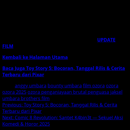
penting bagi penonton untuk menyikapinya dengan
kritis: menyadari trauma korban, menolak
sensasionalisme, dan mendukung film secara etis —
lewat penonton legal, wacana sehat, dan solidaritas
nyata.
Untuk review film lainnya, pantau terus
UPDATE
FILM
— update setiap hari buat kamu.
Kembali ke Halaman Utama
Baca Juga Toy Story 5: Bocoran, Tanggal Rilis & Cerita
Terbaru dari Pixar
Tags:
anggy umbara
bounty umbara
film ozora
ozora
ozora 2025
ozora penganiayaan brutal penguasa jaksel
umbara brothers film
Post
Previous:
Toy Story 5: Bocoran, Tanggal Rilis & Cerita
Terbaru dari Pixar
navigation
Next:
Comic 8 Revolution: Santet K4bin3t — Sekuel Aksi
Komedi & Horor 2025