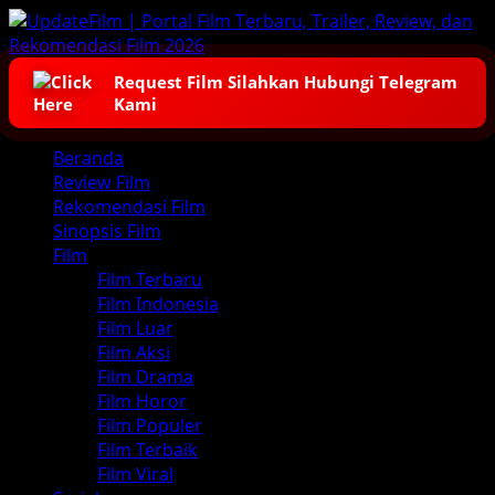
Skip
to
content
Request Film Silahkan Hubungi Telegram
Kami
Primary
Beranda
Menu
Review Film
Rekomendasi Film
Sinopsis Film
Film
Film Terbaru
Film Indonesia
Film Luar
Film Aksi
Film Drama
Film Horor
Film Populer
Film Terbaik
Film Viral