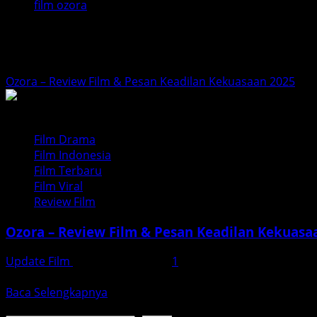
film ozora
film ozora
Ozora – Review Film & Pesan Keadilan Kekuasaan 2025
Film Drama
Film Indonesia
Film Terbaru
Film Viral
Review Film
Ozora – Review Film & Pesan Keadilan Kekuasa
Update Film
Desember 1, 2025
1
Ozora (2025) — Film yang Menguak Kekerasan, Kekuasaan, 
Read
Baca Selengkapnya
more
Cari