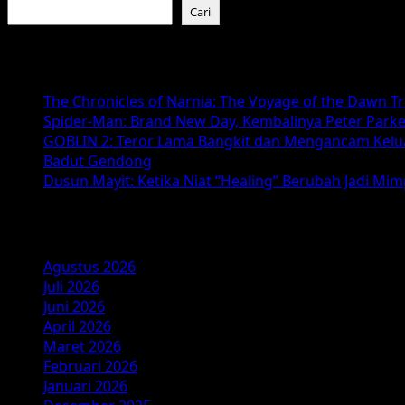
about
Cari
Ozora
–
Baca Juga :
Review
Film
The Chronicles of Narnia: The Voyage of the Dawn T
&
Spider-Man: Brand New Day, Kembalinya Peter Parke
Pesan
GOBLIN 2: Teror Lama Bangkit dan Mengancam Kelu
Keadilan
Badut Gendong
Kekuasaan
Dusun Mayit: Ketika Niat “Healing” Berubah Jadi Mi
2025
Arsip
Agustus 2026
Juli 2026
Juni 2026
April 2026
Maret 2026
Februari 2026
Januari 2026