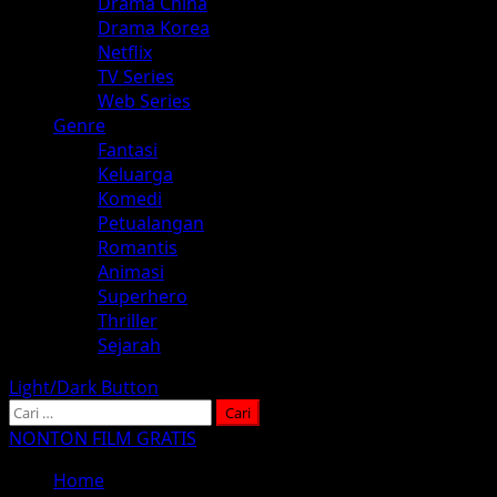
Drama China
Drama Korea
Netflix
TV Series
Web Series
Genre
Fantasi
Keluarga
Komedi
Petualangan
Romantis
Animasi
Superhero
Thriller
Sejarah
Light/Dark Button
Cari
untuk:
NONTON FILM GRATIS
Home