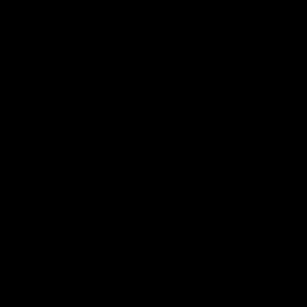
enting...