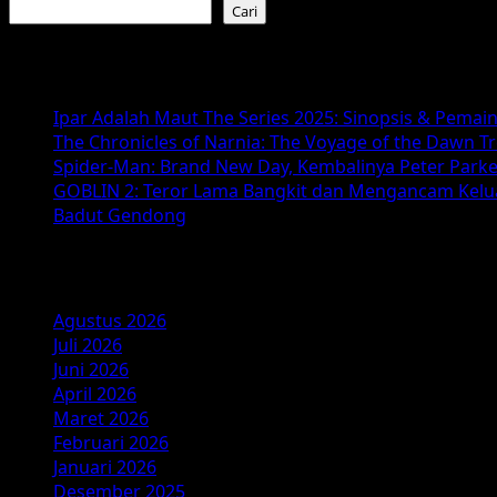
about
Cari
Ozora
–
Baca Juga :
Review
Film
Ipar Adalah Maut The Series 2025: Sinopsis & Pemai
&
The Chronicles of Narnia: The Voyage of the Dawn T
Pesan
Spider-Man: Brand New Day, Kembalinya Peter Parke
Keadilan
GOBLIN 2: Teror Lama Bangkit dan Mengancam Kelu
Kekuasaan
Badut Gendong
2025
Arsip
Agustus 2026
Juli 2026
Juni 2026
April 2026
Maret 2026
Februari 2026
Januari 2026
Desember 2025