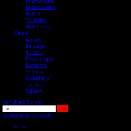
Drama China
Drama Korea
Netflix
TV Series
Web Series
Genre
Fantasi
Keluarga
Komedi
Petualangan
Romantis
Animasi
Superhero
Thriller
Sejarah
Light/Dark Button
Cari
untuk:
NONTON FILM GRATIS
Home