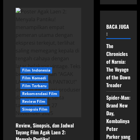
BACA JUGA
:
The
Chronicles
of Narnia:
The Voyage
Film Indonesia
of the Dawn
Film Komedi
Treader
Film Terbaru
Rekomendasi Film
Spider-Man:
Review Film
Brand New
Sinopsis Film
Day,
Kembalinya
Review, Sinopsis, dan Jadwal
Peter
Tayang Film Agak Laen 2:
Parker yang
Menyala Pantiku!