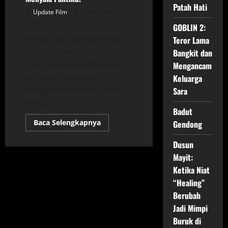
Patah Hati
Update Film
November 5,
2025
GOBLIN 2:
Setelah kesuksesan besar
Teror Lama
dari film pertama, Agak
Bangkit dan
Laen, para penonton kini
Mengancam
kembali disuguhkan
Keluarga
dengan kelanjutan cerita
Sara
yang...
Badut
Read
Baca Selengkapnya
Gendong
more
about
Review,
Dusun
Sinopsis,
Mayit:
dan
Jadwal
Ketika Niat
Tayang
Film
“Healing”
Agak
Laen
Berubah
2:
Jadi Mimpi
Menyala
Pantiku!
Buruk di