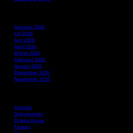
Arsip
Agustus 2026
Juli 2026
Juni 2026
April 2026
Maret 2026
Februari 2026
Januari 2026
Desember 2025
November 2025
Kategori
Animasi
Dokumenter
Drama Korea
Fantasi