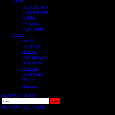
Serial
Drama China
Drama Korea
Netflix
TV Series
Web Series
Genre
Fantasi
Keluarga
Komedi
Petualangan
Romantis
Animasi
Superhero
Thriller
Sejarah
Light/Dark Button
Cari
untuk:
NONTON FILM GRATIS