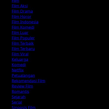
Film
Film Aksi
Film Drama
Film Horor
Film Indonesia
Film Komedi
Film Luar
Film Populer
Film Terbaik
Film Terbaru
Film Viral
Keluarga
Komedi
Netflix
Petualangan
Rekomendasi Film
Review Film
Romantis
Sejarah
Serial
Sinopsis Film