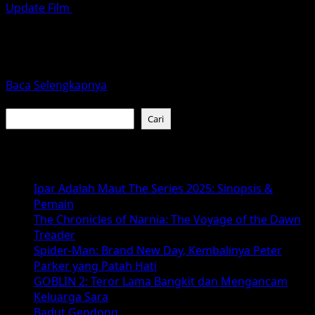
Update Film
Januari 17, 2026
28 Years Later: The Bone Temple adalah sekuel dari
franchise horor pasca apokaliptik yang telah
berkembang sejak 28 Days Later (2002). Film ini
dijadwalkan tayang di bioskop pada...
Read
Baca Selengkapnya
more
Cari
about
Cari
28 Years Later: The Bone Temple
(2026)
Baca Juga :
—
Sinopsis,
Ipar Adalah Maut The Series 2025: Sinopsis &
Pemeran
Pemain
&
The Chronicles of Narnia: The Voyage of the Dawn
Jadwal
Treader
Tayang
Spider-Man: Brand New Day, Kembalinya Peter
Parker yang Patah Hati
GOBLIN 2: Teror Lama Bangkit dan Mengancam
Keluarga Sara
Badut Gendong