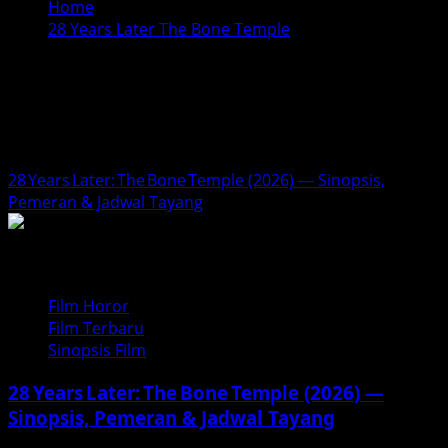
Home
28 Years Later The Bone Temple
28 Years Later The Bone
Temple
28 Years Later: The Bone Temple (2026) — Sinopsis,
Pemeran & Jadwal Tayang
Film Horor
Film Terbaru
Sinopsis Film
28 Years Later: The Bone Temple (2026) —
Sinopsis, Pemeran & Jadwal Tayang