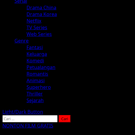
Serial
Drama China
Drama Korea
Netflix
TV Series
Web Series
Genre
Fantasi
Keluarga
Komedi
Petualangan
Romantis
Animasi
Superhero
Thriller
Sejarah
Light/Dark Button
Cari
untuk:
NONTON FILM GRATIS