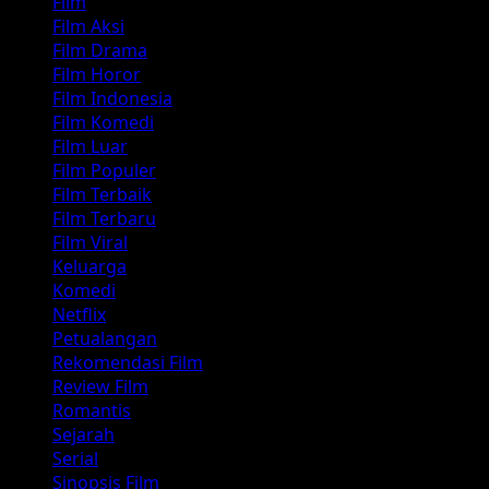
Film
Film Aksi
Film Drama
Film Horor
Film Indonesia
Film Komedi
Film Luar
Film Populer
Film Terbaik
Film Terbaru
Film Viral
Keluarga
Komedi
Netflix
Petualangan
Rekomendasi Film
Review Film
Romantis
Sejarah
Serial
Sinopsis Film