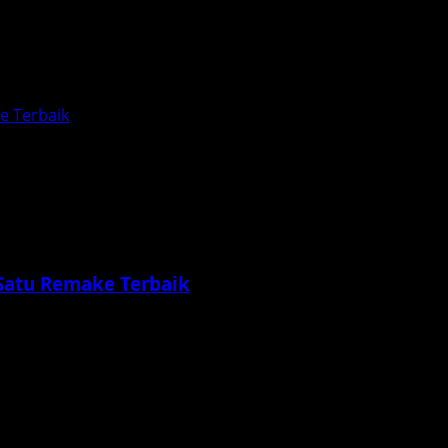
e Terbaik
 Satu Remake Terbaik
musikal biasa. Banyak penonton awalnya mengira film...