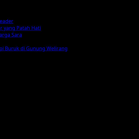
reader
r yang Patah Hati
arga Sara
mpi Buruk di Gunung Welirang