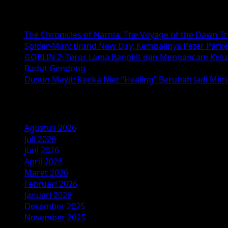
A
Baca Juga :
Star
Is
The Chronicles of Narnia: The Voyage of the Dawn T
Born
Spider-Man: Brand New Day, Kembalinya Peter Parke
(2018)
GOBLIN 2: Teror Lama Bangkit dan Mengancam Kelu
Dianggap
Badut Gendong
Salah
Dusun Mayit: Ketika Niat “Healing” Berubah Jadi Mi
Satu
Remake
Arsip
Terbaik
Agustus 2026
Juli 2026
Juni 2026
April 2026
Maret 2026
Februari 2026
Januari 2026
Desember 2025
November 2025