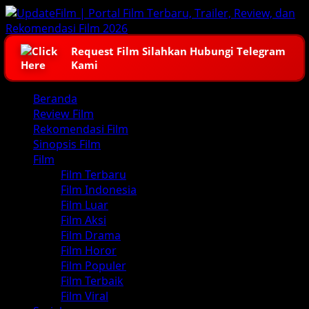
Skip
to
content
Request Film Silahkan Hubungi Telegram
Kami
Primary
Beranda
Menu
Review Film
Rekomendasi Film
Sinopsis Film
Film
Film Terbaru
Film Indonesia
Film Luar
Film Aksi
Film Drama
Film Horor
Film Populer
Film Terbaik
Film Viral