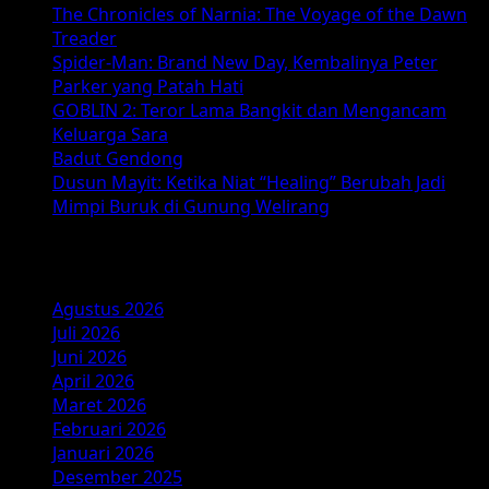
The Chronicles of Narnia: The Voyage of the Dawn
Day
Treader
—
Spider-Man: Brand New Day, Kembalinya Peter
Film
Parker yang Patah Hati
Spider-
GOBLIN 2: Teror Lama Bangkit dan Mengancam
Man
Keluarga Sara
2026
Badut Gendong
Dusun Mayit: Ketika Niat “Healing” Berubah Jadi
Mimpi Buruk di Gunung Welirang
Arsip
Agustus 2026
Juli 2026
Juni 2026
April 2026
Maret 2026
Februari 2026
Januari 2026
Desember 2025