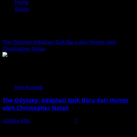
Home
Action
Action
The Odyssey: Adaptasi Epik Baru dari Homer oleh
Christopher Nolan
Film Komedi
The Odyssey: Adaptasi Epik Baru dari Homer
oleh Christopher Nolan
Update Film
Desember 4, 2025
1
Mengenal The Odyssey: Dari Epos Kuno ke Layar Lebar
Film The Odyssey (2026) adalah adaptasi terbaru dari...