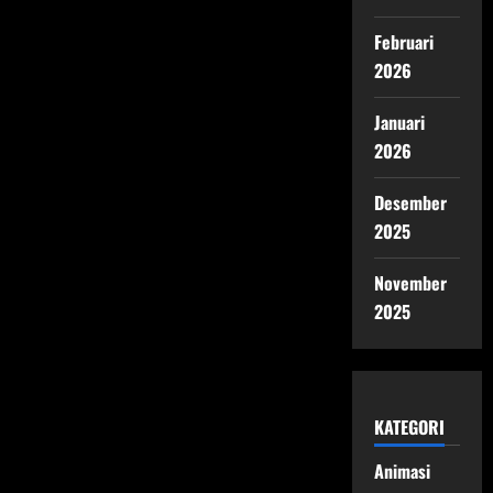
Februari
2026
Januari
2026
Desember
2025
November
2025
KATEGORI
Animasi