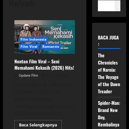
Mulyadi
Cari
BACA JUGA
Film Indonesia
:
Film Viral
Romantis
The
Nonton Film Viral – Seni
Chronicles
Memahami Kekasih (2026) Hits!
of Narnia:
Update Film
Juni 20, 2026
The Voyage
of the Dawn
updatefilm.org – Film yang
Treader
rilis perdana 2024 ini
seolah mendapat
Spider-Man:
“kehidupan kedua” di tahun
Brand New
2026 lewat streaming...
Day,
Kembalinya
Read
Baca Selengkapnya
more