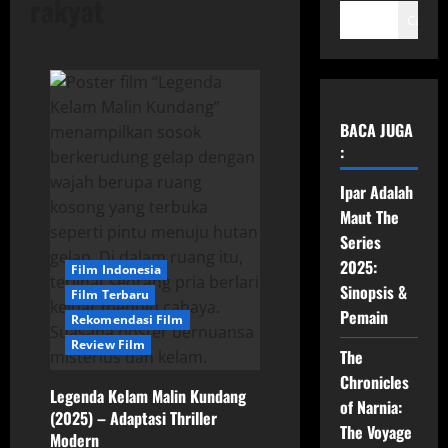
rakyat
Cari
BACA JUGA
:
Ipar Adalah
Maut The
Series
2025:
Film Indonesia
Sinopsis &
Film Terbaru
Pemain
Rekomendasi Film
Review Film
The
Chronicles
Legenda Kelam Malin Kundang
of Narnia:
(2025) – Adaptasi Thriller
The Voyage
Modern