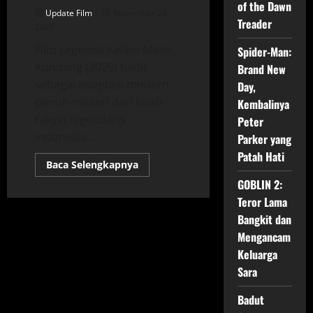
of the Dawn
Update Film
November 28,
Treader
2025
Film Legenda Kelam Malin
Spider-Man:
Kundang (2025) hadir
Brand New
sebagai adaptasi modern
Day,
penuh misteri dari kisah
Kembalinya
rakyat legendaris
Peter
Indonesia...
Parker yang
Patah Hati
Read
Baca Selengkapnya
more
GOBLIN 2:
about
Legenda
Teror Lama
Kelam
Malin
Bangkit dan
Kundang
(2025)
Mengancam
–
Adaptasi
Keluarga
Thriller
Sara
Modern
Badut