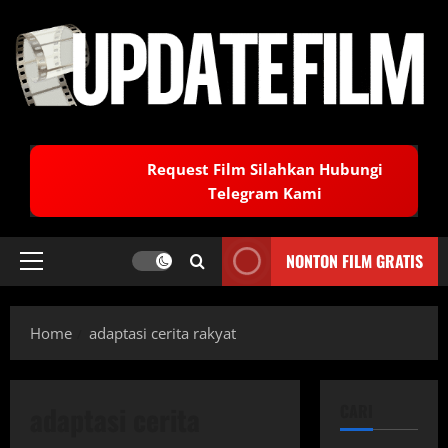
Skip
to
content
Request Film Silahkan Hubungi
Telegram Kami
NONTON FILM GRATIS
Primary
Menu
Home
adaptasi cerita rakyat
adaptasi cerita
CARI