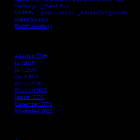
Komedi
Parker yang Patah Hati
Terbaru
GOBLIN 2: Teror Lama Bangkit dan Mengancam
2025
Keluarga Sara
di
Badut Gendong
Netflix
Arsip
Agustus 2026
Juli 2026
Juni 2026
April 2026
Maret 2026
Februari 2026
Januari 2026
Desember 2025
November 2025
Kategori