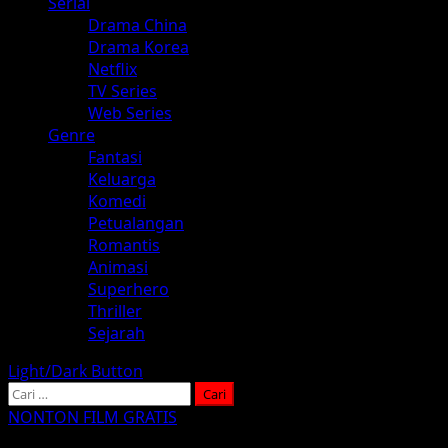
Serial
Drama China
Drama Korea
Netflix
TV Series
Web Series
Genre
Fantasi
Keluarga
Komedi
Petualangan
Romantis
Animasi
Superhero
Thriller
Sejarah
Light/Dark Button
Cari
untuk:
NONTON FILM GRATIS