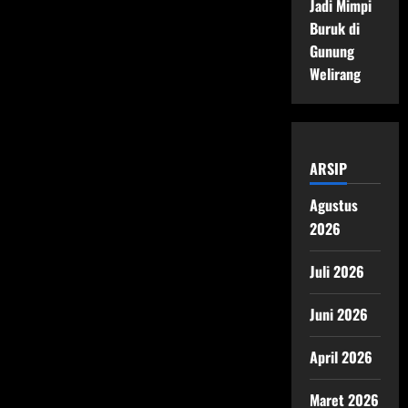
Jadi Mimpi
Buruk di
Gunung
Welirang
ARSIP
Agustus
2026
Juli 2026
Juni 2026
April 2026
Maret 2026