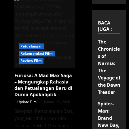
BACA
JUGA :
The
Petualangan
Chronicle
Rekomendasi Film
s of
Review Film
Narnia:
The
Furiosa: A Mad Max Saga
Voyage of
– Mengungkap Rahasia
the Dawn
dan Petualangan Baru di
Treader
Dunia Apokaliptik
Update Film
Januari 29, 2026
Spider-
Man:
Sinopsis: Petualangan Baru
Brand
yang Mendebarkan Film
New Day,
Furiosa: A Mad Max Saga