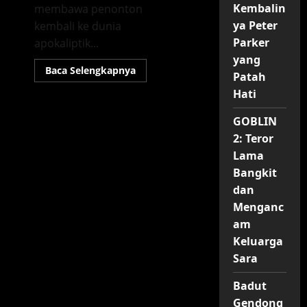
Kembalin
membawa penonton
ya Peter
kembali ke dunia
Parker
apokaliptik...
yang
Read
Baca Selengkapnya
Patah
more
about
Hati
Furiosa:
A
Mad
GOBLIN
Max
Saga
2: Teror
–
Lama
Mengungkap
Rahasia
Bangkit
dan
Petualangan
dan
Baru
di
Menganc
Dunia
am
Apokaliptik
Keluarga
Sara
Badut
Gendong