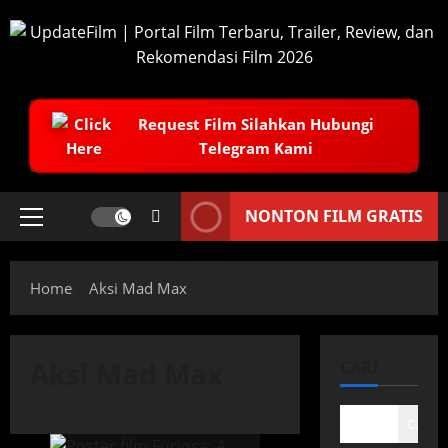
Skip
to
content
Request Film Silahkan Hubungi
Telegram Kami
NONTON FILM GRATIS
Primary
Menu
Home
Aksi Mad Max
Aksi Mad Max
CARI
Cari