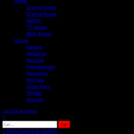
Serial
Drama China
Drama Korea
Netflix
TV Series
Web Series
Genre
Fantasi
Keluarga
Komedi
Petualangan
Romantis
Animasi
Superhero
Thriller
Sejarah
Light/Dark Button
Cari
untuk:
NONTON FILM GRATIS