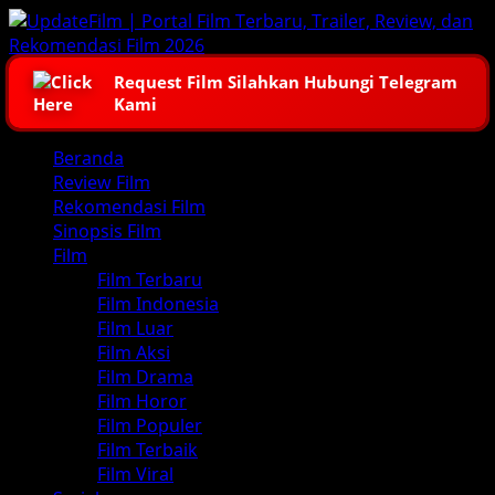
Skip
to
content
Request Film Silahkan Hubungi Telegram
Kami
Primary
Beranda
Menu
Review Film
Rekomendasi Film
Sinopsis Film
Film
Film Terbaru
Film Indonesia
Film Luar
Film Aksi
Film Drama
Film Horor
Film Populer
Film Terbaik
Film Viral