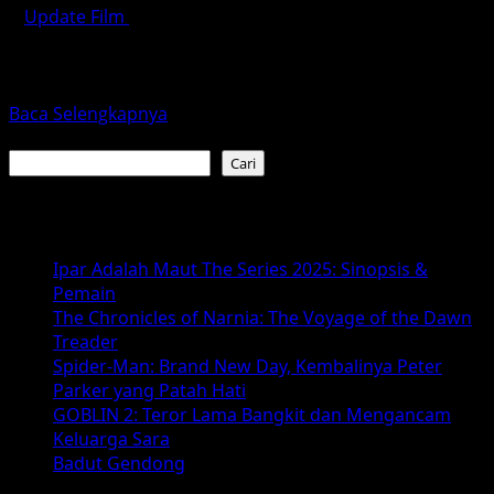
Update Film
Februari 28, 2026
Film Setannya Cuan bukan sekadar judul baru dari
sebuah film lama, melainkan sebuah perjalanan panjang
yang penuh...
Read
Baca Selengkapnya
more
Cari
about
Cari
Setannya
Cuan:
Baca Juga :
Dari
Djoerig
Ipar Adalah Maut The Series 2025: Sinopsis &
Salawe
Pemain
ke
The Chronicles of Narnia: The Voyage of the Dawn
Film
Treader
Horor-
Spider-Man: Brand New Day, Kembalinya Peter
Komedi
Parker yang Patah Hati
dengan
GOBLIN 2: Teror Lama Bangkit dan Mengancam
Sentuhan
Keluarga Sara
Realitas
Badut Gendong
Sosial